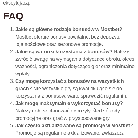
ekscytującą.
FAQ
Jakie są główne rodzaje bonusów w Mostbet?
Mostbet oferuje bonusy powitalne, bez depozytu,
lojalnościowe oraz sezonowe promocje.
Jakie są warunki korzystania z bonusów?
Należy
zwrócić uwagę na wymagania dotyczące obrotu, okres
ważności, ograniczenia dotyczące gier oraz minimalne
wpłaty.
Czy mogę korzystać z bonusów na wszystkich
grach?
Nie wszystkie gry są kwalifikujące się do
korzystania z bonusów, warto sprawdzić regulamin.
Jak mogę maksymalnie wykorzystać bonusy?
Należy dobrze planować depozyty, śledzić kody
promocyjne oraz grać w przystosowane gry.
Jak często aktualizowane są promocje w Mostbet?
Promocje są regularnie aktualizowane, zwłaszcza