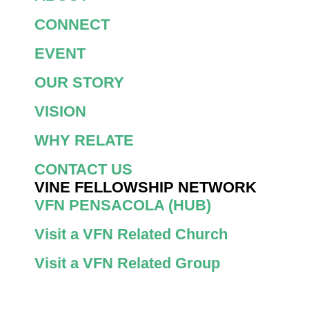
CONNECT
EVENT
OUR STORY
VISION
WHY RELATE
CONTACT US
VINE FELLOWSHIP NETWORK
VFN PENSACOLA (HUB)
Visit a VFN Related Church
Visit a VFN Related Group