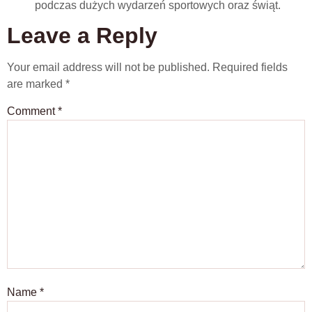
podczas dużych wydarzeń sportowych oraz świąt.
Leave a Reply
Your email address will not be published.
Required fields
are marked
*
Comment
*
Name
*