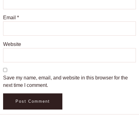
Email
*
Website
Save my name, email, and website in this browser for the
next time I comment.