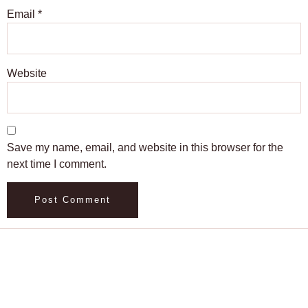
Email
*
Website
Save my name, email, and website in this browser for the
next time I comment.