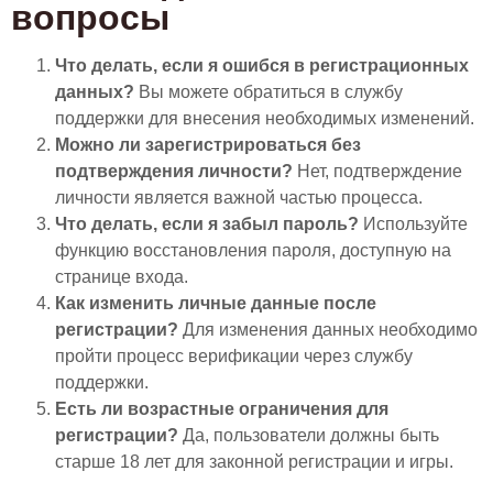
вопросы
Что делать, если я ошибся в регистрационных
данных?
Вы можете обратиться в службу
поддержки для внесения необходимых изменений.
Можно ли зарегистрироваться без
подтверждения личности?
Нет, подтверждение
личности является важной частью процесса.
Что делать, если я забыл пароль?
Используйте
функцию восстановления пароля, доступную на
странице входа.
Как изменить личные данные после
регистрации?
Для изменения данных необходимо
пройти процесс верификации через службу
поддержки.
Есть ли возрастные ограничения для
регистрации?
Да, пользователи должны быть
старше 18 лет для законной регистрации и игры.