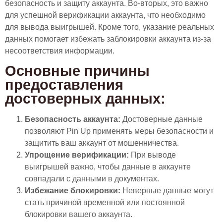
безопасность и защиту аккаунта. Во-вторых, это важно
для успешной верификации аккаунта, что необходимо
для вывода выигрышей. Кроме того, указание реальных
данных помогает избежать заблокировки аккаунта из-за
несоответствия информации.
Основные причины
предоставления
достоверных данных:
Безопасность аккаунта:
Достоверные данные
позволяют Pin Up применять меры безопасности и
защитить ваш аккаунт от мошенничества.
Упрощение верификации:
При выводе
выигрышей важно, чтобы данные в аккаунте
совпадали с данными в документах.
Избежание блокировки:
Неверные данные могут
стать причиной временной или постоянной
блокировки вашего аккаунта.