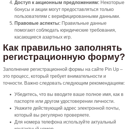
Доступ к акционным предложениям:
Некоторые
бонусы и акции могут предоставляться только
пользователям с верифицированными данными.
Правовые аспекты:
Правильные данные
помогают соблюдать юридические требования,
касающиеся азартных игр.
Как правильно заполнять
регистрационную форму?
Заполнение регистрационной формы на сайте Pin Up –
это процесс, который требует внимательности и
точности. Важно следовать следующим рекомендациям:
Убедитесь, что вы вводите ваше полное имя, как в
паспорте или другом удостоверении личности.
Укажите действующий адрес электронной почты,
который вы регулярно проверяете.
Для номера телефона используйте актуальный
контактный номер.