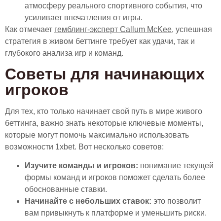
атмосферу реального спортивного события, что
усиливает впечатления от игры.
Как отмечает
гемблинг-эксперт Callum McKee
, успешная
стратегия в живом беттинге требует как удачи, так и
глубокого анализа игр и команд.
Советы для начинающих
игроков
Для тех, кто только начинает свой путь в мире живого
беттинга, важно знать некоторые ключевые моменты,
которые могут помочь максимально использовать
возможности 1xbet. Вот несколько советов:
Изучите команды и игроков:
понимание текущей
формы команд и игроков поможет сделать более
обоснованные ставки.
Начинайте с небольших ставок:
это позволит
вам привыкнуть к платформе и уменьшить риски.