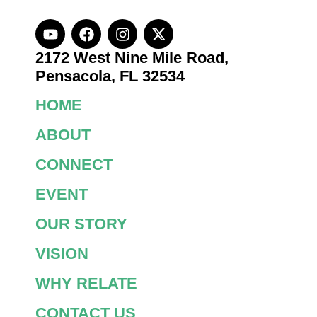
2172 West Nine Mile Road,
Pensacola, FL 32534
HOME
ABOUT
CONNECT
EVENT
OUR STORY
VISION
WHY RELATE
CONTACT US