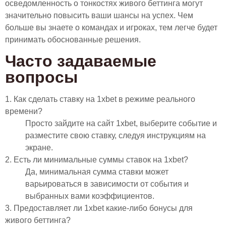
осведомленность о тонкостях живого беттинга могут
значительно повысить ваши шансы на успех. Чем
больше вы знаете о командах и игроках, тем легче будет
принимать обоснованные решения.
Часто задаваемые
вопросы
1. Как сделать ставку на 1xbet в режиме реального
времени?
Просто зайдите на сайт 1xbet, выберите событие и
разместите свою ставку, следуя инструкциям на
экране.
2. Есть ли минимальные суммы ставок на 1xbet?
Да, минимальная сумма ставки может
варьироваться в зависимости от события и
выбранных вами коэффициентов.
3. Предоставляет ли 1xbet какие-либо бонусы для
живого беттинга?