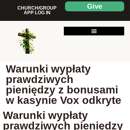
Give
CHURCH/GROUP
APP LOG IN
Warunki wypłaty
prawdziwych
pieniędzy z bonusami
w kasynie Vox odkryte
Warunki wypłaty
prawdziwych pieniędzy