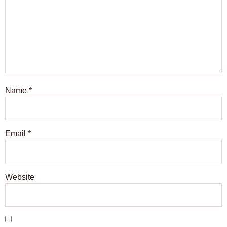
Name
*
Email
*
Website