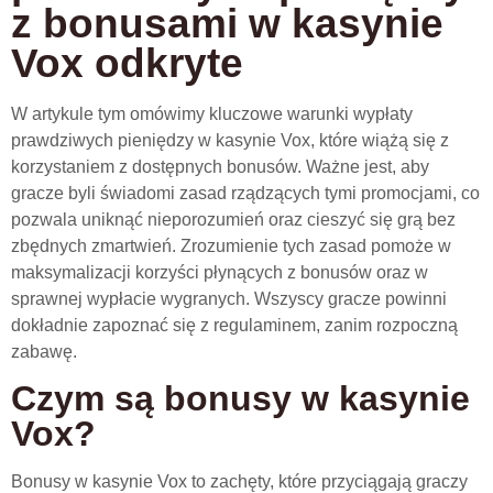
z bonusami w kasynie
Vox odkryte
W artykule tym omówimy kluczowe warunki wypłaty
prawdziwych pieniędzy w kasynie Vox, które wiążą się z
korzystaniem z dostępnych bonusów. Ważne jest, aby
gracze byli świadomi zasad rządzących tymi promocjami, co
pozwala uniknąć nieporozumień oraz cieszyć się grą bez
zbędnych zmartwień. Zrozumienie tych zasad pomoże w
maksymalizacji korzyści płynących z bonusów oraz w
sprawnej wypłacie wygranych. Wszyscy gracze powinni
dokładnie zapoznać się z regulaminem, zanim rozpoczną
zabawę.
Czym są bonusy w kasynie
Vox?
Bonusy w kasynie Vox to zachęty, które przyciągają graczy