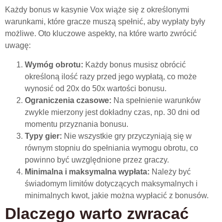
Każdy bonus w kasynie Vox wiąże się z określonymi
warunkami, które gracze muszą spełnić, aby wypłaty były
możliwe. Oto kluczowe aspekty, na które warto zwrócić
uwagę:
Wymóg obrotu:
Każdy bonus musisz obrócić
określoną ilość razy przed jego wypłatą, co może
wynosić od 20x do 50x wartości bonusu.
Ograniczenia czasowe:
Na spełnienie warunków
zwykle mierzony jest dokładny czas, np. 30 dni od
momentu przyznania bonusu.
Typy gier:
Nie wszystkie gry przyczyniają się w
równym stopniu do spełniania wymogu obrotu, co
powinno być uwzględnione przez graczy.
Minimalna i maksymalna wypłata:
Należy być
świadomym limitów dotyczących maksymalnych i
minimalnych kwot, jakie można wypłacić z bonusów.
Dlaczego warto zwracać