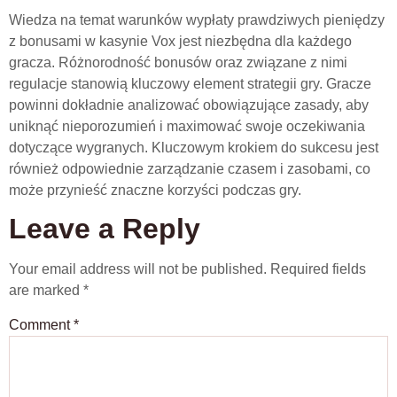
Wiedza na temat warunków wypłaty prawdziwych pieniędzy
z bonusami w kasynie Vox jest niezbędna dla każdego
gracza. Różnorodność bonusów oraz związane z nimi
regulacje stanowią kluczowy element strategii gry. Gracze
powinni dokładnie analizować obowiązujące zasady, aby
uniknąć nieporozumień i maximować swoje oczekiwania
dotyczące wygranych. Kluczowym krokiem do sukcesu jest
również odpowiednie zarządzanie czasem i zasobami, co
może przynieść znaczne korzyści podczas gry.
Leave a Reply
Your email address will not be published.
Required fields
are marked
*
Comment
*