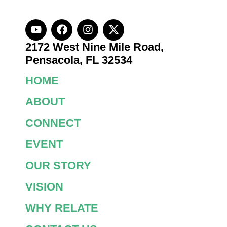
2172 West Nine Mile Road,
Pensacola, FL 32534
HOME
ABOUT
CONNECT
EVENT
OUR STORY
VISION
WHY RELATE