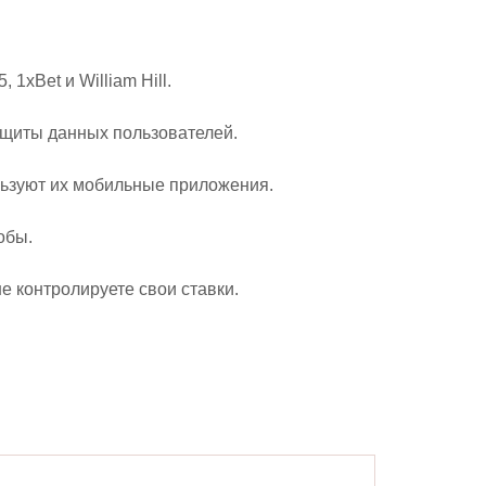
xBet и William Hill.
ащиты данных пользователей.
льзуют их мобильные приложения.
обы.
е контролируете свои ставки.