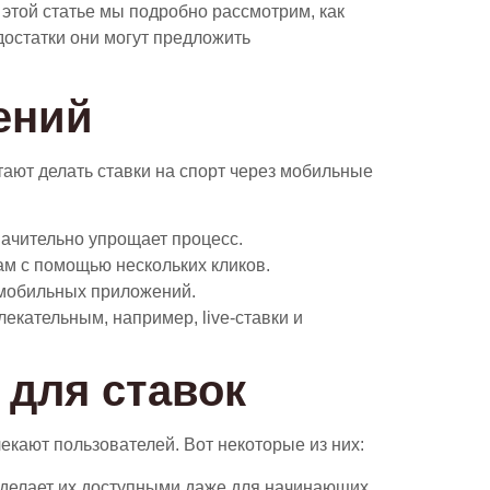
 этой статье мы подробно рассмотрим, как
остатки они могут предложить
ений
ают делать ставки на спорт через мобильные
начительно упрощает процесс.
ам с помощью нескольких кликов.
 мобильных приложений.
екательным, например, live-ставки и
для ставок
кают пользователей. Вот некоторые из них:
делает их доступными даже для начинающих