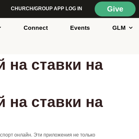
Give
CHURCH/GROUP APP LOG IN
Connect
Events
GLM
 на ставки на
 на ставки на
спорт онлайн. Эти приложения не только