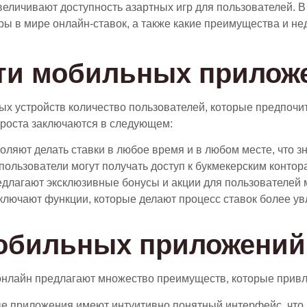
величивают доступность азартных игр для пользователей. В
 в мире онлайн-ставок, а также какие преимущества и нед
сти мобильных прилож
 устройств количество пользователей, которые предпочит
 роста заключаются в следующем:
яют делать ставки в любое время и в любом месте, что з
льзователи могут получать доступ к букмекерским контор
длагают эксклюзивные бонусы и акции для пользователей
лючают функции, которые делают процесс ставок более увл
обильных приложений 
нлайн предлагают множество преимуществ, которые привле
 приложения имеют интуитивно понятный интерфейс, что 