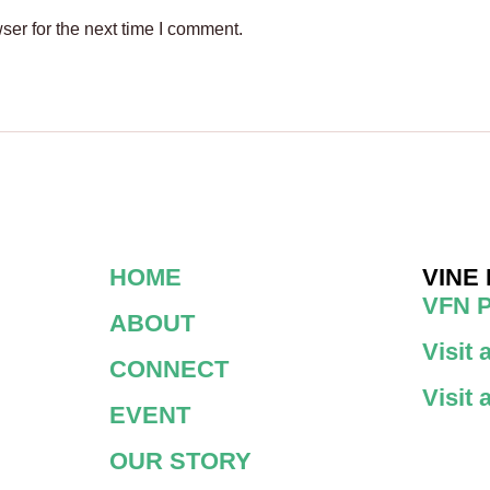
ser for the next time I comment.
HOME
VINE
VFN 
ABOUT
Visit
CONNECT
Visit
EVENT
OUR STORY