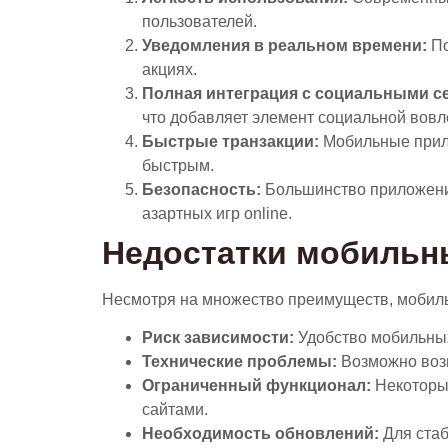
пользователей.
Уведомления в реальном времени:
По
акциях.
Полная интеграция с социальными с
что добавляет элемент социальной вовл
Быстрые транзакции:
Мобильные прило
быстрым.
Безопасность:
Большинство приложений
азартных игр online.
Недостатки мобильн
Несмотря на множество преимуществ, мобиль
Риск зависимости:
Удобство мобильных
Технические проблемы:
Возможно возн
Ограниченный функционал:
Некоторые
сайтами.
Необходимость обновлений:
Для стаб