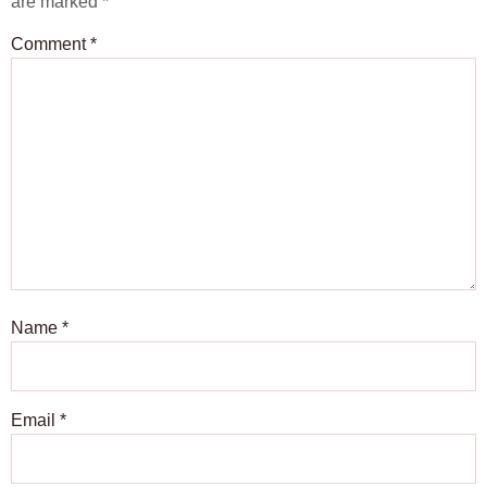
are marked
*
Comment
*
Name
*
Email
*