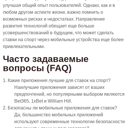
улучшая общий опыт пользователей. Однако, как и в
любом другом аспекте жизни, важно помнить о
возможных рисках и недостатках. Направление
развития технологий обещает еще больше
усовершенствований в будущем, что может сделать
ставки на спорт через мобильные устройства еще более
привлекательными.
Часто задаваемые
вопросы (FAQ)
1. Какие приложения лучшие для ставок на спорт?
Наилучшие приложения зависят от ваших
предпочтений, но популярными выбором являются
Bet365, 1xBet и William Hill.
2. Безопасны ли мобильные приложения для ставок?
Да, большинство мобильных приложений
используют современные технологии безопасности