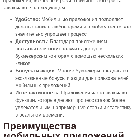
приложения, возросло в разы. Причины этого роста
заключаются в следующем:
Удобство:
Мобильные приложения позволяют
делать ставки в любое время и в любом месте, что
значительно упрощает процесс.
Доступность:
Благодаря приложениям
пользователи могут получать доступ к
букмекерским конторам с помощью нескольких
кликов.
Бонусы и акции:
Многие букмекеры предлагают
эксклюзивные бонусы и акции для пользователей
мобильных приложений.
Интерактивность:
Приложения часто включают
функции, которые делают процесс ставок более
увлекательным, например, live-ставки и статистику
в реальном времени.
Преимущества
мобильных приложений