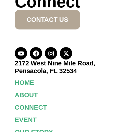
Connect
CONTACT US
2172 West Nine Mile Road,
Pensacola, FL 32534
HOME
ABOUT
CONNECT
EVENT