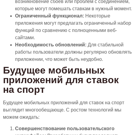
возникновение сбоев или проблем с соединением,
которые могут помешать ставкам в нужный момент.
Ограниченный функционал:
Некоторые
приложения могут предлагать ограниченный набор
функций по сравнению с полноценными веб-
сайтами.
Необходимость обновлений:
Для стабильной
работы пользователи должны регулярно обновлять
приложении, что может быть неудобно.
Будущее мобильных
приложений для ставок
на спорт
Будущее мобильных приложений для ставок на спорт
выглядит многообещающе. С ростом технологий мы
можем ожидать:
Совершенствование пользовательского