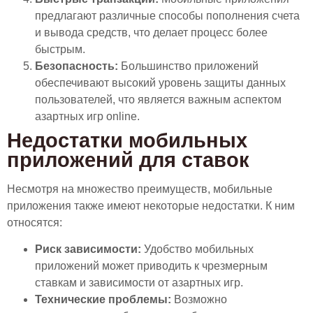
предлагают различные способы пополнения счета
и вывода средств, что делает процесс более
быстрым.
Безопасность:
Большинство приложений
обеспечивают высокий уровень защиты данных
пользователей, что является важным аспектом
азартных игр online.
Недостатки мобильных
приложений для ставок
Несмотря на множество преимуществ, мобильные
приложения также имеют некоторые недостатки. К ним
относятся:
Риск зависимости:
Удобство мобильных
приложений может приводить к чрезмерным
ставкам и зависимости от азартных игр.
Технические проблемы:
Возможно