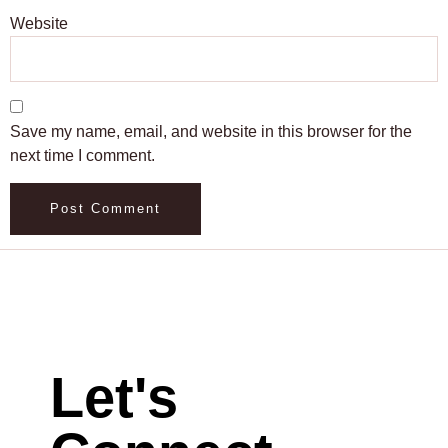
Website
Save my name, email, and website in this browser for the
next time I comment.
Let's