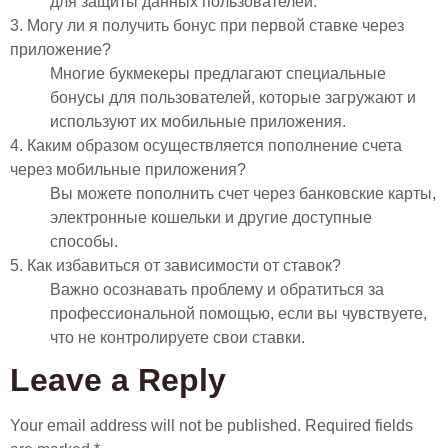
для защиты данных пользователей.
3. Могу ли я получить бонус при первой ставке через
приложение?
Многие букмекеры предлагают специальные
бонусы для пользователей, которые загружают и
используют их мобильные приложения.
4. Каким образом осуществляется пополнение счета
через мобильные приложения?
Вы можете пополнить счет через банковские карты,
электронные кошельки и другие доступные
способы.
5. Как избавиться от зависимости от ставок?
Важно осознавать проблему и обратиться за
профессиональной помощью, если вы чувствуете,
что не контролируете свои ставки.
Leave a Reply
Your email address will not be published.
Required fields