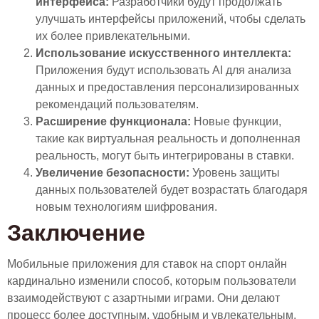
интерфейса:
Разработчики будут продолжать
улучшать интерфейсы приложений, чтобы сделать
их более привлекательными.
Использование искусственного интеллекта:
Приложения будут использовать AI для анализа
данных и предоставления персонализированных
рекомендаций пользователям.
Расширение функционала:
Новые функции,
такие как виртуальная реальность и дополненная
реальность, могут быть интегрированы в ставки.
Увеличение безопасности:
Уровень защиты
данных пользователей будет возрастать благодаря
новым технологиям шифрования.
Заключение
Мобильные приложения для ставок на спорт онлайн
кардинально изменили способ, которым пользователи
взаимодействуют с азартными играми. Они делают
процесс более доступным, удобным и увлекательным,