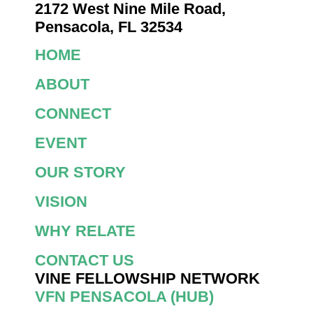
2172 West Nine Mile Road,
Pensacola, FL 32534
HOME
ABOUT
CONNECT
EVENT
OUR STORY
VISION
WHY RELATE
CONTACT US
VINE FELLOWSHIP NETWORK
VFN PENSACOLA (HUB)