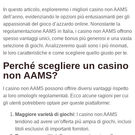
In questo articolo, esploreremo i migliori casino non AAMS
dell’anno, evidenziando le opzioni più entusiasmanti per gli
appassionati del gioco d’azzardo online. Nonostante la
regolamentazione AAMS in Italia, i casino non AAMS offrono
spesso vantaggi unici, come bonus più generosi e una vasta
selezione di giochi. Analizzeremo quali sono i più rinomati,
le loro caratteristiche e come scegliere quello giusto per te.
Perché scegliere un casino
non AAMS?
I casino non AAMS possono offrire diversi vantaggi rispetto
ai loro omologhi regolamentati. Ecco alcune ragioni per cui
gli utenti potrebbero optare per queste piattaforme:
Maggiore varietà di giochi:
I casino non AAMS
tendono ad avere un’offerta più ampia di giochi, inclusi
titoli esclusivi di importanti fornitori.