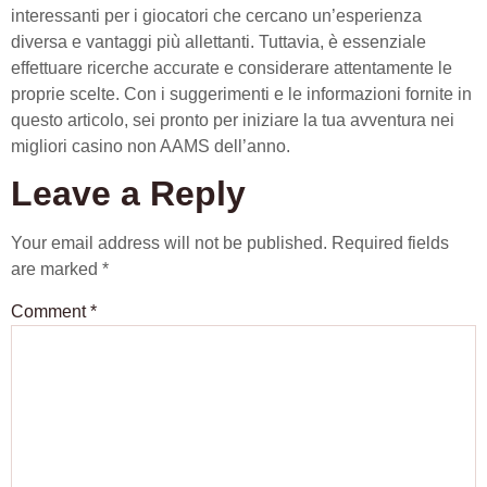
interessanti per i giocatori che cercano un’esperienza
diversa e vantaggi più allettanti. Tuttavia, è essenziale
effettuare ricerche accurate e considerare attentamente le
proprie scelte. Con i suggerimenti e le informazioni fornite in
questo articolo, sei pronto per iniziare la tua avventura nei
migliori casino non AAMS dell’anno.
Leave a Reply
Your email address will not be published.
Required fields
are marked
*
Comment
*