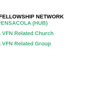
 FELLOWSHIP NETWORK
PENSACOLA (HUB)
 a VFN Related Church
 a VFN Related Group