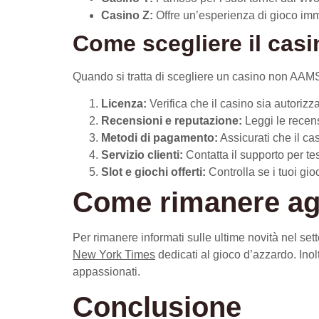
Casino Z:
Offre un’esperienza di gioco imme
Come scegliere il casi
Quando si tratta di scegliere un casino non AAMS,
Licenza:
Verifica che il casino sia autorizza
Recensioni e reputazione:
Leggi le recens
Metodi di pagamento:
Assicurati che il ca
Servizio clienti:
Contatta il supporto per test
Slot e giochi offerti:
Controlla se i tuoi gioc
Come rimanere agg
Per rimanere informati sulle ultime novità nel sett
New York Times
dedicati al gioco d’azzardo. Inol
appassionati.
Conclusione