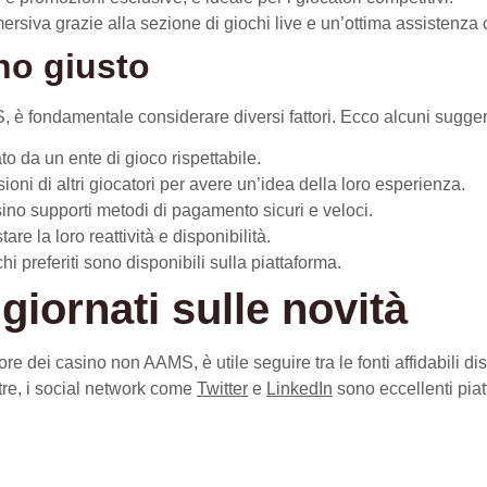
rsiva grazie alla sezione di giochi live e un’ottima assistenza c
no giusto
 è fondamentale considerare diversi fattori. Ecco alcuni suggeri
to da un ente di gioco rispettabile.
ioni di altri giocatori per avere un’idea della loro esperienza.
sino supporti metodi di pagamento sicuri e veloci.
are la loro reattività e disponibilità.
hi preferiti sono disponibili sulla piattaforma.
iornati sulle novità
ore dei casino non AAMS, è utile seguire tra le fonti affidabili di
tre, i social network come
Twitter
e
LinkedIn
sono eccellenti piatt