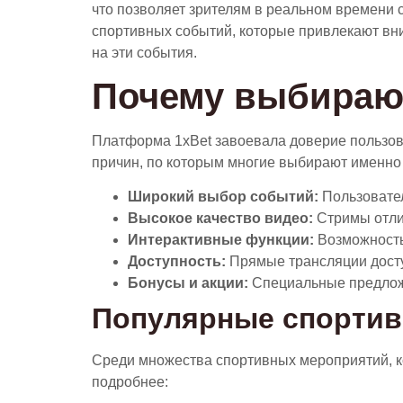
что позволяет зрителям в реальном времени
спортивных событий, которые привлекают вни
на эти события.
Почему выбирают
Платформа 1xBet завоевала доверие пользов
причин, по которым многие выбирают именно
Широкий выбор событий:
Пользовател
Высокое качество видео:
Стримы отли
Интерактивные функции:
Возможность 
Доступность:
Прямые трансляции досту
Бонусы и акции:
Специальные предложе
Популярные спортив
Среди множества спортивных мероприятий, ко
подробнее: