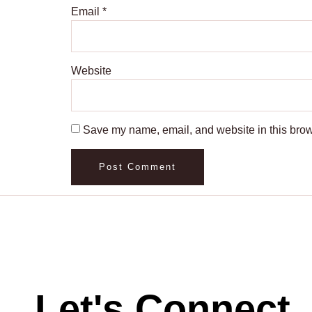
Email
*
Website
Save my name, email, and website in this brow
Let's Connect