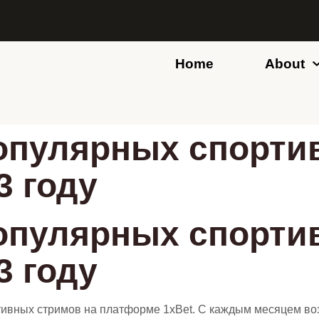
Home
About
опулярных спорти
3 году
опулярных спорти
3 году
тивных стримов на платформе 1xBet. С каждым месяцем воз