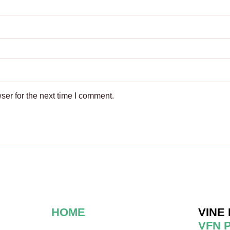
ser for the next time I comment.
HOME
VINE
VFN 