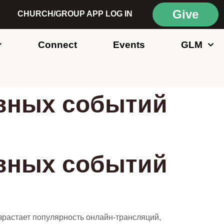
Give
CHURCH/GROUP APP LOG IN
Connect
Events
GLM
вных событий
вных событий
растает популярность онлайн-трансляций,