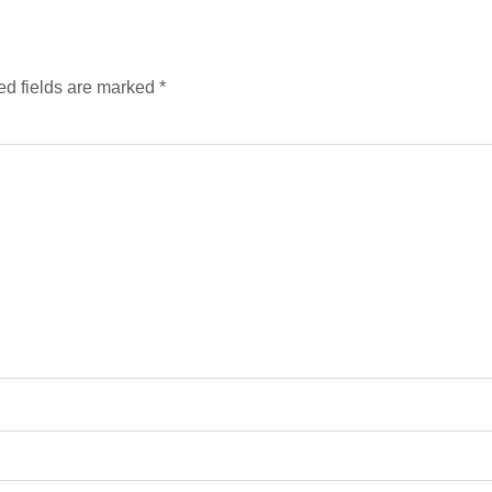
ed fields are marked
*