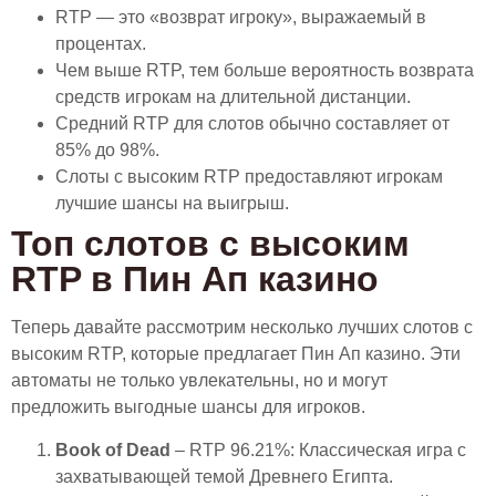
RTP — это «возврат игроку», выражаемый в
процентах.
Чем выше RTP, тем больше вероятность возврата
средств игрокам на длительной дистанции.
Средний RTP для слотов обычно составляет от
85% до 98%.
Слоты с высоким RTP предоставляют игрокам
лучшие шансы на выигрыш.
Топ слотов с высоким
RTP в Пин Ап казино
Теперь давайте рассмотрим несколько лучших слотов с
высоким RTP, которые предлагает Пин Ап казино. Эти
автоматы не только увлекательны, но и могут
предложить выгодные шансы для игроков.
Book of Dead
– RTP 96.21%: Классическая игра с
захватывающей темой Древнего Египта.