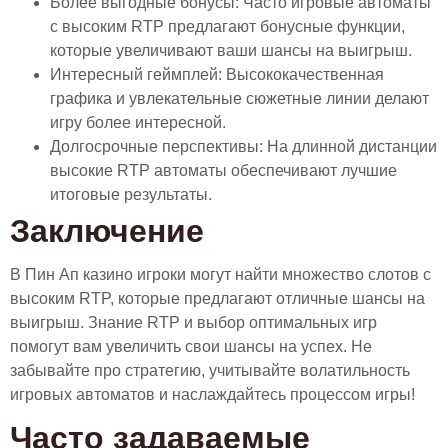
Более выгодные бонусы: Часто игровые автоматы
с высоким RTP предлагают бонусные функции,
которые увеличивают ваши шансы на выигрыш.
Интересный геймплей: Высококачественная
графика и увлекательные сюжетные линии делают
игру более интересной.
Долгосрочные перспективы: На длинной дистанции
высокие RTP автоматы обеспечивают лучшие
итоговые результаты.
Заключение
В Пин Ап казино игроки могут найти множество слотов с
высоким RTP, которые предлагают отличные шансы на
выигрыш. Знание RTP и выбор оптимальных игр
помогут вам увеличить свои шансы на успех. Не
забывайте про стратегию, учитывайте волатильность
игровых автоматов и наслаждайтесь процессом игры!
Часто задаваемые