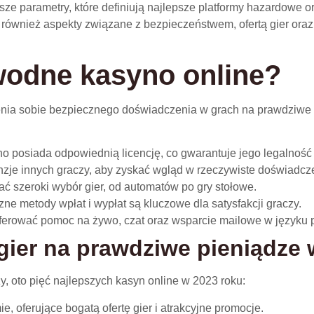
sze parametry, które definiują najlepsze platformy hazardowe 
 również aspekty związane z bezpieczeństwem, ofertą gier oraz
wodne kasyno online?
nia sobie bezpiecznego doświadczenia w grach na prawdziwe pi
no posiada odpowiednią licencję, co gwarantuje jego legalność
zje innych graczy, aby zyskać wgląd w rzeczywiste doświadc
 szeroki wybór gier, od automatów po gry stołowe.
e metody wpłat i wypłat są kluczowe dla satysfakcji graczy.
erować pomoc na żywo, czat oraz wsparcie mailowe w języku 
gier na prawdziwe pieniądze 
y, oto pięć najlepszych kasyn online w 2023 roku:
 oferujące bogatą ofertę gier i atrakcyjne promocje.