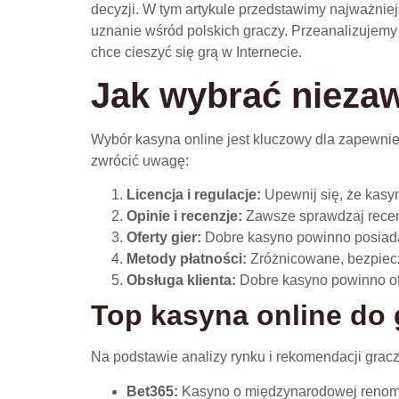
decyzji. W tym artykule przedstawimy najważniej
uznanie wśród polskich graczy. Przeanalizujemy
chce cieszyć się grą w Internecie.
Jak wybrać nieza
Wybór kasyna online jest kluczowy dla zapewnie
zwrócić uwagę:
Licencja i regulacje:
Upewnij się, że kasy
Opinie i recenzje:
Zawsze sprawdzaj recen
Oferty gier:
Dobre kasyno powinno posiadać
Metody płatności:
Zróżnicowane, bezpieczn
Obsługa klienta:
Dobre kasyno powinno of
Top kasyna online do 
Na podstawie analizy rynku i rekomendacji gracz
Bet365:
Kasyno o międzynarodowej renomie,