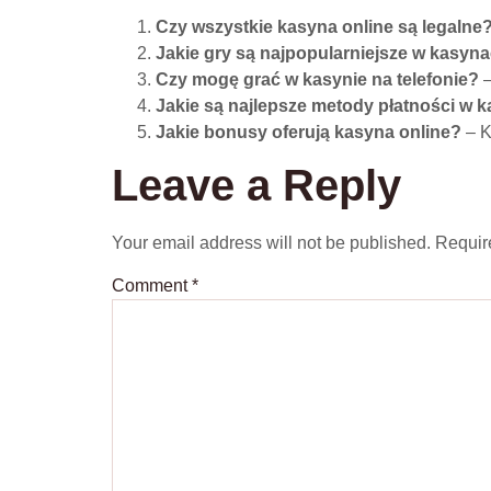
Czy wszystkie kasyna online są legalne
Jakie gry są najpopularniejsze w kasyn
Czy mogę grać w kasynie na telefonie?
–
Jakie są najlepsze metody płatności w 
Jakie bonusy oferują kasyna online?
– K
Leave a Reply
Your email address will not be published.
Requir
Comment
*