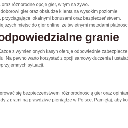
 oraz różnorodne opcje gier, w tym na żywo.
 doborowi gier oraz obsłudze klienta na wysokim poziomie.
zy, przyciągające lokalnymi bonusami oraz bezpieczeństwem.
jszych miejsc do gier online, ze świetnymi metodami płatności
odpowiedzialne granie
 Każde z wymienionych kasyn oferuje odpowiednie zabezpieczen
. Na pewno warto korzystać z opcji samowykluczenia i ustalać 
eprzyjemnych sytuacji.
erować się bezpieczeństwem, różnorodnością gier oraz opiniam
dy z grami na prawdziwe pieniądze w Polsce. Pamiętaj, aby kor