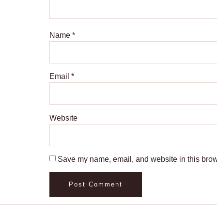
Name
*
Email
*
Website
Save my name, email, and website in this brow