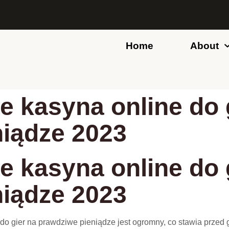
Home
About
 kasyna online do 
niądze 2023
 kasyna online do 
niądze 2023
do gier na prawdziwe pieniądze jest ogromny, co stawia przed