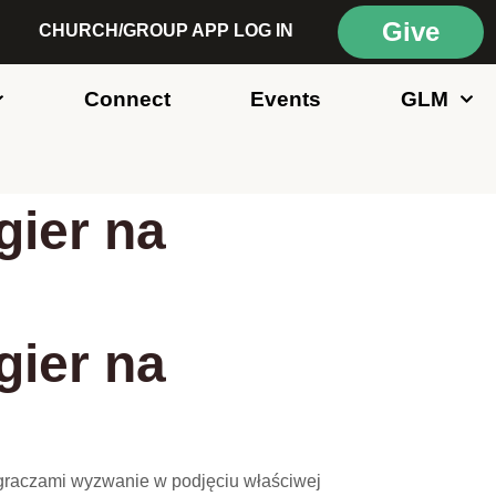
Give
CHURCH/GROUP APP LOG IN
Connect
Events
GLM
gier na
gier na
 graczami wyzwanie w podjęciu właściwej