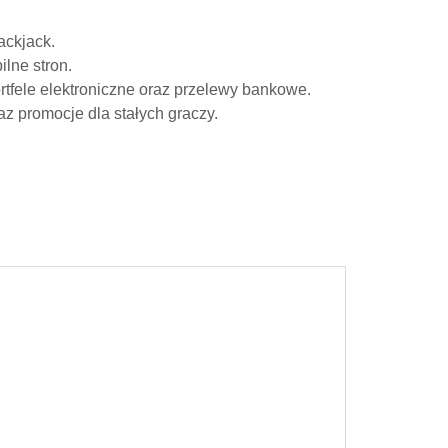
ackjack.
lne stron.
rtfele elektroniczne oraz przelewy bankowe.
z promocje dla stałych graczy.