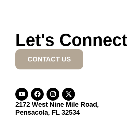
Let's Connect
CONTACT US
2172 West Nine Mile Road,
Pensacola, FL 32534