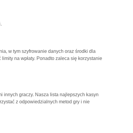
.
ia, w tym szyfrowanie danych oraz środki dla
limity na wpłaty. Ponadto zaleca się korzystanie
i innych graczy. Nasza lista najlepszych kasyn
zystać z odpowiedzialnych metod gry i nie