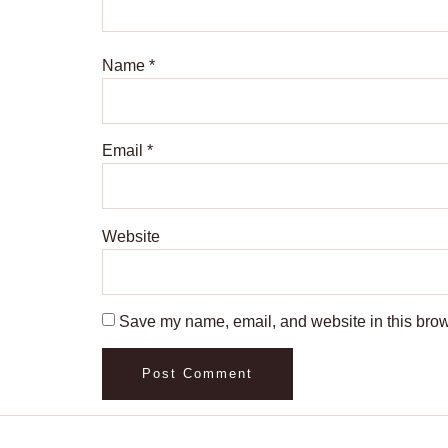
Name
*
Email
*
Website
Save my name, email, and website in this brow