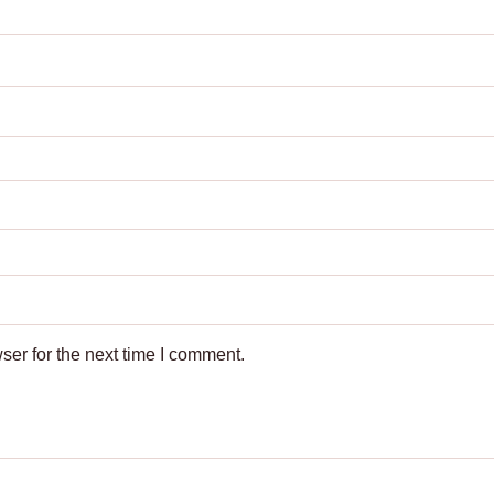
ser for the next time I comment.