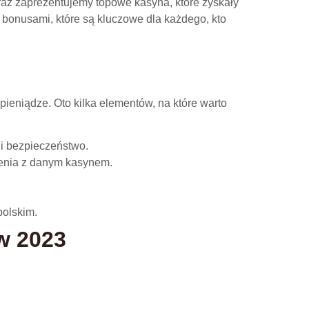
oraz zaprezentujemy topowe kasyna, które zyskały
 bonusami, które są kluczowe dla każdego, kto
eniądze. Oto kilka elementów, na które warto
 i bezpieczeństwo.
zenia z danym kasynem.
polskim.
w 2023