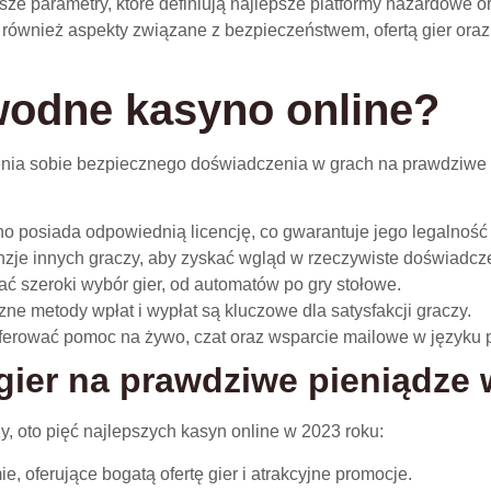
sze parametry, które definiują najlepsze platformy hazardowe 
 również aspekty związane z bezpieczeństwem, ofertą gier oraz
wodne kasyno online?
nia sobie bezpiecznego doświadczenia w grach na prawdziwe pi
no posiada odpowiednią licencję, co gwarantuje jego legalność
zje innych graczy, aby zyskać wgląd w rzeczywiste doświadc
 szeroki wybór gier, od automatów po gry stołowe.
e metody wpłat i wypłat są kluczowe dla satysfakcji graczy.
erować pomoc na żywo, czat oraz wsparcie mailowe w języku 
gier na prawdziwe pieniądze 
y, oto pięć najlepszych kasyn online w 2023 roku:
 oferujące bogatą ofertę gier i atrakcyjne promocje.