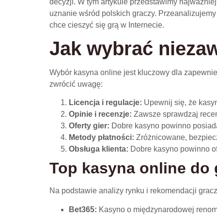
decyzji. W tym artykule przedstawimy najważniej
uznanie wśród polskich graczy. Przeanalizujemy
chce cieszyć się grą w Internecie.
Jak wybrać nieza
Wybór kasyna online jest kluczowy dla zapewnie
zwrócić uwagę:
Licencja i regulacje:
Upewnij się, że kasy
Opinie i recenzje:
Zawsze sprawdzaj recen
Oferty gier:
Dobre kasyno powinno posiadać
Metody płatności:
Zróżnicowane, bezpieczn
Obsługa klienta:
Dobre kasyno powinno of
Top kasyna online do 
Na podstawie analizy rynku i rekomendacji gracz
Bet365:
Kasyno o międzynarodowej renomie,