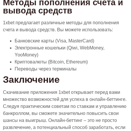
Методы пополнения счета и
вывода средств
1xbet предлагает различные методы для пополнения
счета и вывода средств. Вы можете использовать:
Банковские карты (Visa, MasterCard)
Электронные кошельки (Qiwi, WebMoney,
YooMoney)
Криптовалюты (Bitcoin, Ethereum)
Переводы через терминалы
Заключение
Скачивание приложения 1xbet открывает перед вами
множество возможностей для успеха в онлайн-беттинге.
Следуя практическим советам по ставкам и управлению
банкроллом, вы сможете значительно повысить свои
шансы на выигрыш. Онлайн-беттинг – это не просто
развлечение, а потенциальный способ заработать, если