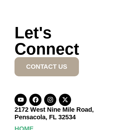
Let's
Connect
CONTACT US
2172 West Nine Mile Road,
Pensacola, FL 32534
HOME