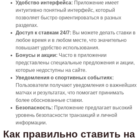
Удобство интерфейса:
Приложение имеет
интуитивно понятный интерфейс, который
позволяет быстро ориентироваться в разных
разделах.
Доступ к ставкам 24/7:
Вы можете делать ставки в
любое время и в любом месте, что значительно
повышает удобство использования.
Бонусы и акции:
Часто в приложении
представлены специальные предложения и акции,
которые недоступны на сайте.
Уведомления о спортивных событиях:
Пользователи получают уведомления о важнейших
матчах и результатах, что помогает принимать
более обоснованные ставки.
Безопасность:
Приложение предлагает высокий
уровень безопасности транзакций и личной
информации.
Как правильно ставить на