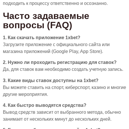
подходить к процессу ответственно и осознанно.
Часто задаваемые
вопросы (FAQ)
1. Как скачать приложение 1xbet?
Загрузите приложение с официального сайта или
магазина приложений (Google Play, App Store).
2. Нужно ли проходить регистрацию для ставок?
Да, для ставок вам необходимо создать учетную запись.
3. Какие виды ставок доступны на 1xbet?
Вы можете ставить на спорт, киберспорт, казино и многие
другие мероприятия.
4. Как быстро выводятся средства?
Вывод средств зависит от выбранного метода, обычно
занимает от нескольких минут до нескольких дней.