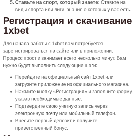
Ставьте на спорт, который знаете:
Ставьте на
виды спорта или лиги, знания о которых у вас есть.
Регистрация и скачивание
1xbet
Для начала работы с 1xbet вам потребуется
зарегистрироваться на сайте или в приложении.
Процесс прост и занимает всего несколько минут. Вам
нужно будет выполнить следующие шаги:
Перейдите на официальный сайт 1xbet или
загрузите приложение из официального магазина.
Нажмите кнопку «Регистрация» и заполните форму,
указав необходимые данные.
Подтвердите свою учетную запись через
электронную почту или мобильный телефон.
Внесите первый депозит и получите
приветственный бонус.