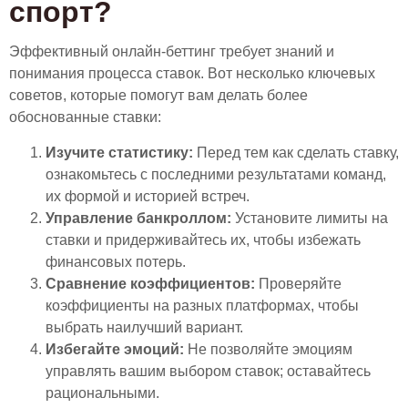
спорт?
Эффективный онлайн-беттинг требует знаний и
понимания процесса ставок. Вот несколько ключевых
советов, которые помогут вам делать более
обоснованные ставки:
Изучите статистику:
Перед тем как сделать ставку,
ознакомьтесь с последними результатами команд,
их формой и историей встреч.
Управление банкроллом:
Установите лимиты на
ставки и придерживайтесь их, чтобы избежать
финансовых потерь.
Сравнение коэффициентов:
Проверяйте
коэффициенты на разных платформах, чтобы
выбрать наилучший вариант.
Избегайте эмоций:
Не позволяйте эмоциям
управлять вашим выбором ставок; оставайтесь
рациональными.