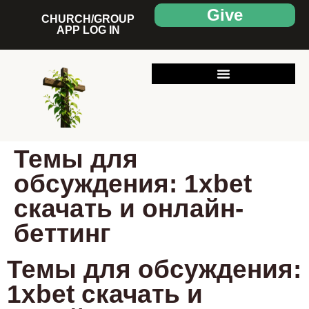
Give
CHURCH/GROUP
APP LOG IN
Темы для
обсуждения: 1xbet
скачать и онлайн-
беттинг
Темы для обсуждения:
1xbet скачать и