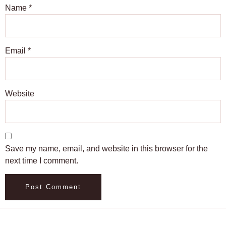
Name
*
Email
*
Website
Save my name, email, and website in this browser for the
next time I comment.