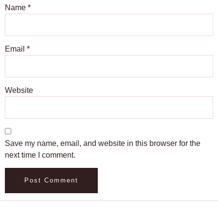
Name
*
Email
*
Website
Save my name, email, and website in this browser for the
next time I comment.