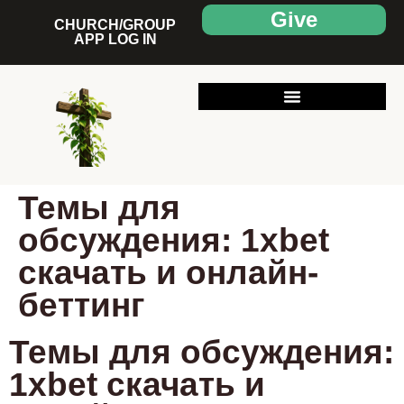
Give
CHURCH/GROUP
APP LOG IN
Темы для
обсуждения: 1xbet
скачать и онлайн-
беттинг
Темы для обсуждения:
1xbet скачать и