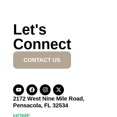
Let's
Connect
CONTACT US
2172 West Nine Mile Road,
Pensacola, FL 32534
HOME