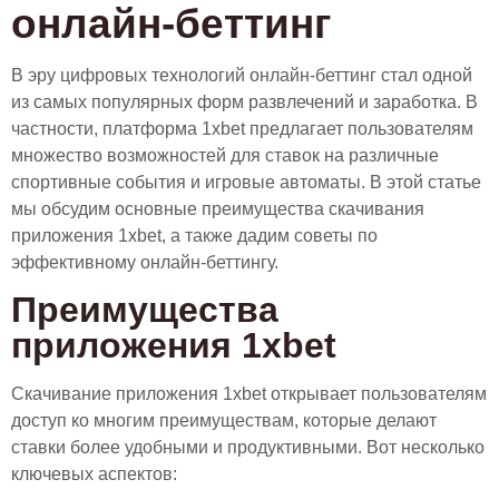
онлайн-беттинг
В эру цифровых технологий онлайн-беттинг стал одной
из самых популярных форм развлечений и заработка. В
частности, платформа 1xbet предлагает пользователям
множество возможностей для ставок на различные
спортивные события и игровые автоматы. В этой статье
мы обсудим основные преимущества скачивания
приложения 1xbet, а также дадим советы по
эффективному онлайн-беттингу.
Преимущества
приложения 1xbet
Скачивание приложения 1xbet открывает пользователям
доступ ко многим преимуществам, которые делают
ставки более удобными и продуктивными. Вот несколько
ключевых аспектов: