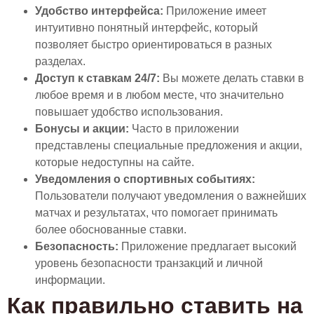
Удобство интерфейса:
Приложение имеет
интуитивно понятный интерфейс, который
позволяет быстро ориентироваться в разных
разделах.
Доступ к ставкам 24/7:
Вы можете делать ставки в
любое время и в любом месте, что значительно
повышает удобство использования.
Бонусы и акции:
Часто в приложении
представлены специальные предложения и акции,
которые недоступны на сайте.
Уведомления о спортивных событиях:
Пользователи получают уведомления о важнейших
матчах и результатах, что помогает принимать
более обоснованные ставки.
Безопасность:
Приложение предлагает высокий
уровень безопасности транзакций и личной
информации.
Как правильно ставить на