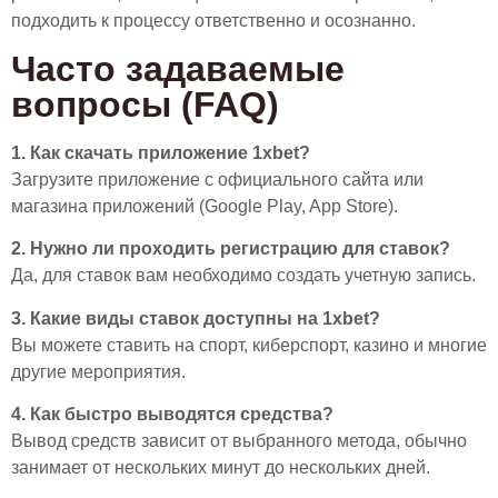
подходить к процессу ответственно и осознанно.
Часто задаваемые
вопросы (FAQ)
1. Как скачать приложение 1xbet?
Загрузите приложение с официального сайта или
магазина приложений (Google Play, App Store).
2. Нужно ли проходить регистрацию для ставок?
Да, для ставок вам необходимо создать учетную запись.
3. Какие виды ставок доступны на 1xbet?
Вы можете ставить на спорт, киберспорт, казино и многие
другие мероприятия.
4. Как быстро выводятся средства?
Вывод средств зависит от выбранного метода, обычно
занимает от нескольких минут до нескольких дней.