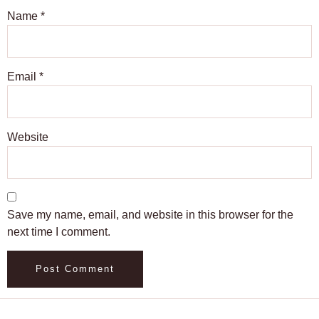
Name
*
Email
*
Website
Save my name, email, and website in this browser for the
next time I comment.