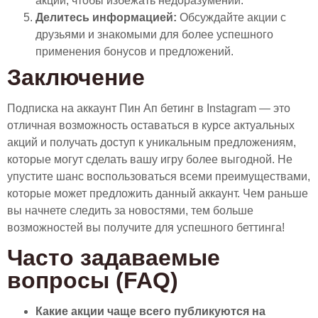
акций, чтобы избежать недоразумений.
Делитесь информацией:
Обсуждайте акции с
друзьями и знакомыми для более успешного
применения бонусов и предложений.
Заключение
Подписка на аккаунт Пин Ап бетинг в Instagram — это
отличная возможность оставаться в курсе актуальных
акций и получать доступ к уникальным предложениям,
которые могут сделать вашу игру более выгодной. Не
упустите шанс воспользоваться всеми преимуществами,
которые может предложить данный аккаунт. Чем раньше
вы начнете следить за новостями, тем больше
возможностей вы получите для успешного беттинга!
Часто задаваемые
вопросы (FAQ)
Какие акции чаще всего публикуются на