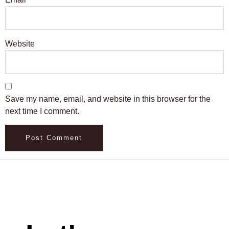
Website
Save my name, email, and website in this browser for the
next time I comment.