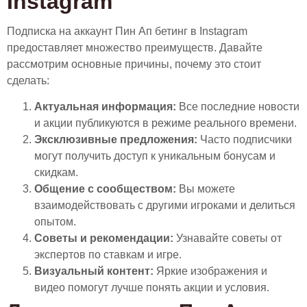
Instagram
Подписка на аккаунт Пин Ап бетинг в Instagram
предоставляет множество преимуществ. Давайте
рассмотрим основные причины, почему это стоит
сделать:
Актуальная информация:
Все последние новости
и акции публикуются в режиме реального времени.
Эксклюзивные предложения:
Часто подписчики
могут получить доступ к уникальным бонусам и
скидкам.
Общение с сообществом:
Вы можете
взаимодействовать с другими игроками и делиться
опытом.
Советы и рекомендации:
Узнавайте советы от
экспертов по ставкам и игре.
Визуальный контент:
Яркие изображения и
видео помогут лучше понять акции и условия.