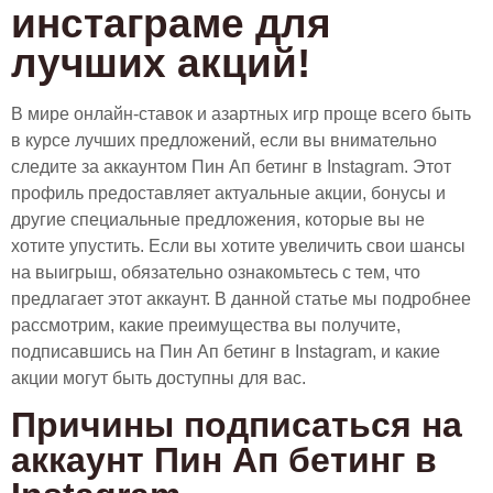
инстаграме для
лучших акций!
В мире онлайн-ставок и азартных игр проще всего быть
в курсе лучших предложений, если вы внимательно
следите за аккаунтом Пин Ап бетинг в Instagram. Этот
профиль предоставляет актуальные акции, бонусы и
другие специальные предложения, которые вы не
хотите упустить. Если вы хотите увеличить свои шансы
на выигрыш, обязательно ознакомьтесь с тем, что
предлагает этот аккаунт. В данной статье мы подробнее
рассмотрим, какие преимущества вы получите,
подписавшись на Пин Ап бетинг в Instagram, и какие
акции могут быть доступны для вас.
Причины подписаться на
аккаунт Пин Ап бетинг в