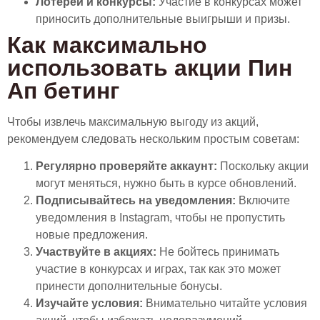
Лотереи и конкурсы:
Участие в конкурсах может
приносить дополнительные выигрыши и призы.
Как максимально
использовать акции Пин
Ап бетинг
Чтобы извлечь максимальную выгоду из акций,
рекомендуем следовать нескольким простым советам:
Регулярно проверяйте аккаунт:
Поскольку акции
могут меняться, нужно быть в курсе обновлений.
Подписывайтесь на уведомления:
Включите
уведомления в Instagram, чтобы не пропустить
новые предложения.
Участвуйте в акциях:
Не бойтесь принимать
участие в конкурсах и играх, так как это может
принести дополнительные бонусы.
Изучайте условия:
Внимательно читайте условия