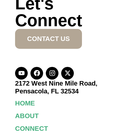
Let's
Connect
CONTACT US
2172 West Nine Mile Road,
Pensacola, FL 32534
HOME
ABOUT
CONNECT