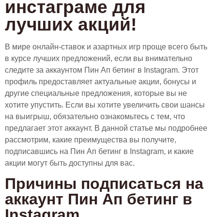
инстаграме для
лучших акций!
В мире онлайн-ставок и азартных игр проще всего быть
в курсе лучших предложений, если вы внимательно
следите за аккаунтом Пин Ап бетинг в Instagram. Этот
профиль предоставляет актуальные акции, бонусы и
другие специальные предложения, которые вы не
хотите упустить. Если вы хотите увеличить свои шансы
на выигрыш, обязательно ознакомьтесь с тем, что
предлагает этот аккаунт. В данной статье мы подробнее
рассмотрим, какие преимущества вы получите,
подписавшись на Пин Ап бетинг в Instagram, и какие
акции могут быть доступны для вас.
Причины подписаться на
аккаунт Пин Ап бетинг в
Instagram