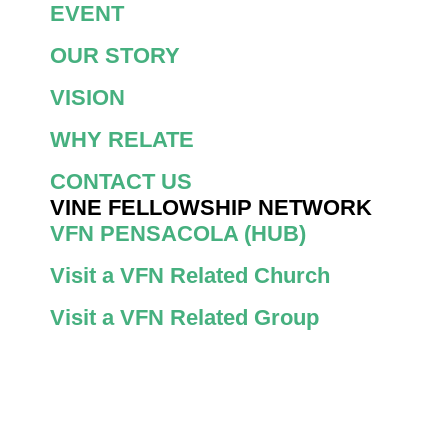
EVENT
OUR STORY
VISION
WHY RELATE
CONTACT US
VINE FELLOWSHIP NETWORK
VFN PENSACOLA (HUB)
Visit a VFN Related Church
Visit a VFN Related Group