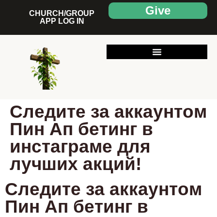
Give
CHURCH/GROUP
APP LOG IN
Следите за аккаунтом
Пин Ап бетинг в
инстаграме для
лучших акций!
Следите за аккаунтом
Пин Ап бетинг в