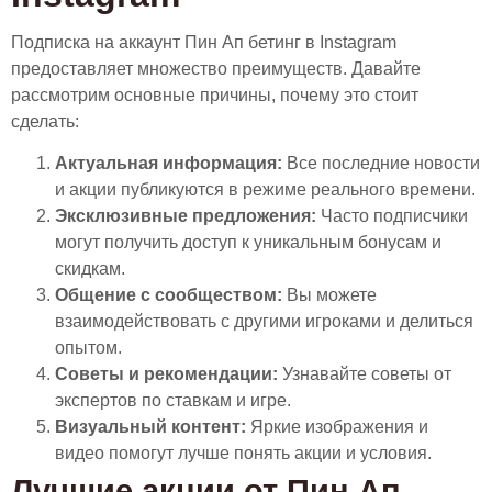
Подписка на аккаунт Пин Ап бетинг в Instagram
предоставляет множество преимуществ. Давайте
рассмотрим основные причины, почему это стоит
сделать:
Актуальная информация:
Все последние новости
и акции публикуются в режиме реального времени.
Эксклюзивные предложения:
Часто подписчики
могут получить доступ к уникальным бонусам и
скидкам.
Общение с сообществом:
Вы можете
взаимодействовать с другими игроками и делиться
опытом.
Советы и рекомендации:
Узнавайте советы от
экспертов по ставкам и игре.
Визуальный контент:
Яркие изображения и
видео помогут лучше понять акции и условия.
Лучшие акции от Пин Ап