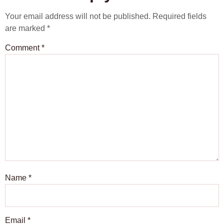
Your email address will not be published.
Required fields
are marked
*
Comment
*
Name
*
Email
*