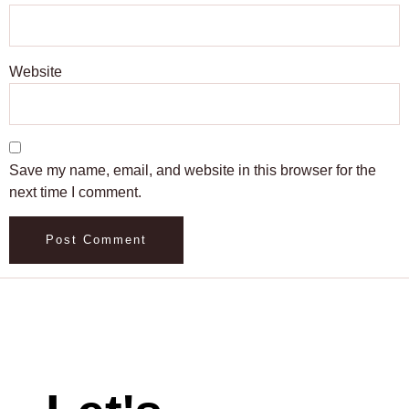
Website
Save my name, email, and website in this browser for the
next time I comment.