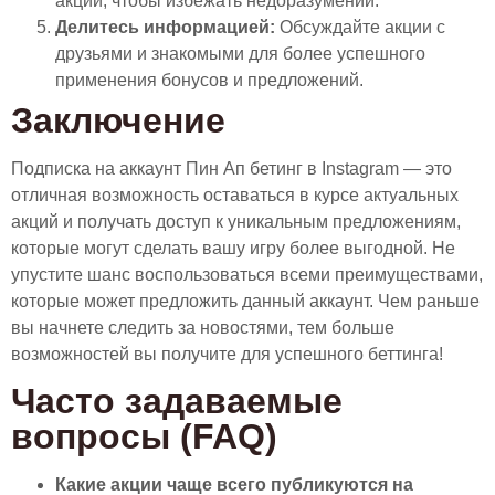
акций, чтобы избежать недоразумений.
Делитесь информацией:
Обсуждайте акции с
друзьями и знакомыми для более успешного
применения бонусов и предложений.
Заключение
Подписка на аккаунт Пин Ап бетинг в Instagram — это
отличная возможность оставаться в курсе актуальных
акций и получать доступ к уникальным предложениям,
которые могут сделать вашу игру более выгодной. Не
упустите шанс воспользоваться всеми преимуществами,
которые может предложить данный аккаунт. Чем раньше
вы начнете следить за новостями, тем больше
возможностей вы получите для успешного беттинга!
Часто задаваемые
вопросы (FAQ)
Какие акции чаще всего публикуются на