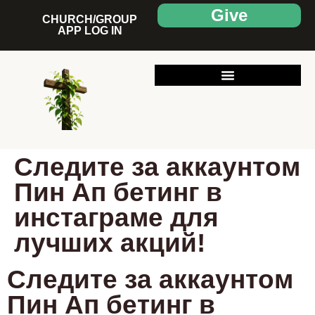
Give
CHURCH/GROUP
APP LOG IN
Следите за аккаунтом
Пин Ап бетинг в
инстаграме для
лучших акций!
Следите за аккаунтом
Пин Ап бетинг в