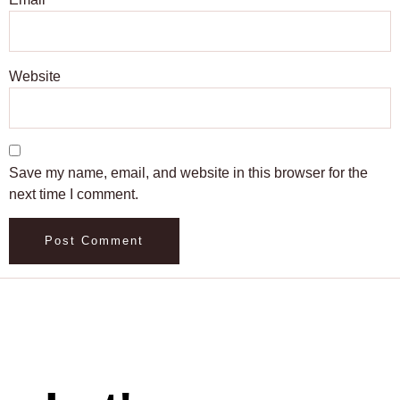
Website
Save my name, email, and website in this browser for the
next time I comment.