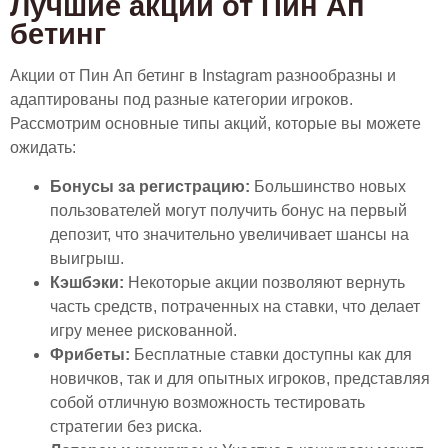
Лучшие акции от Пин Ап
бетинг
Акции от Пин Ап бетинг в Instagram разнообразны и
адаптированы под разные категории игроков.
Рассмотрим основные типы акций, которые вы можете
ожидать:
Бонусы за регистрацию:
Большинство новых
пользователей могут получить бонус на первый
депозит, что значительно увеличивает шансы на
выигрыш.
Кэшбэки:
Некоторые акции позволяют вернуть
часть средств, потраченных на ставки, что делает
игру менее рискованной.
Фрибеты:
Бесплатные ставки доступны как для
новичков, так и для опытных игроков, представляя
собой отличную возможность тестировать
стратегии без риска.