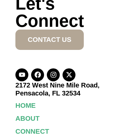
Let's
Connect
CONTACT US
2172 West Nine Mile Road,
Pensacola, FL 32534
HOME
ABOUT
CONNECT