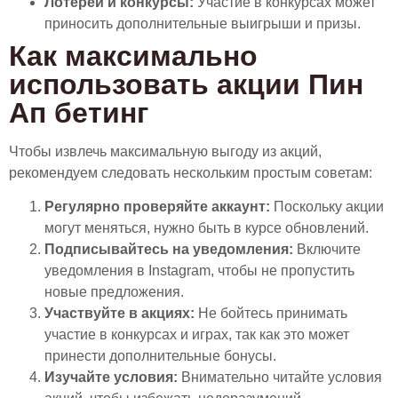
Лотереи и конкурсы:
Участие в конкурсах может
приносить дополнительные выигрыши и призы.
Как максимально
использовать акции Пин
Ап бетинг
Чтобы извлечь максимальную выгоду из акций,
рекомендуем следовать нескольким простым советам:
Регулярно проверяйте аккаунт:
Поскольку акции
могут меняться, нужно быть в курсе обновлений.
Подписывайтесь на уведомления:
Включите
уведомления в Instagram, чтобы не пропустить
новые предложения.
Участвуйте в акциях:
Не бойтесь принимать
участие в конкурсах и играх, так как это может
принести дополнительные бонусы.
Изучайте условия:
Внимательно читайте условия