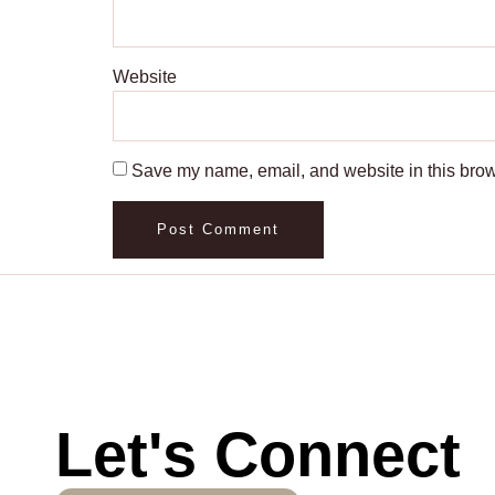
Website
Save my name, email, and website in this brow
Let's Connect