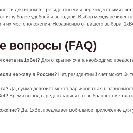
ности для игроков с резидентными и нерезидентными счета
т игру более удобной и выгодной. Выбор между резидентн
и их местоположения. Независимо от вашего выбора, 1xBe
е вопросы (FAQ)
 счета на 1xBet?
Для открытия счета необходимо предост
 если не живу в России?
Нет, резидентный счет может быть
ита?
Да, сумма депозита может варьироваться в зависимост
Bet?
Время вывода средств зависит от выбранного метода и 
ложение?
Да, 1xBet предлагает мобильное приложение для 