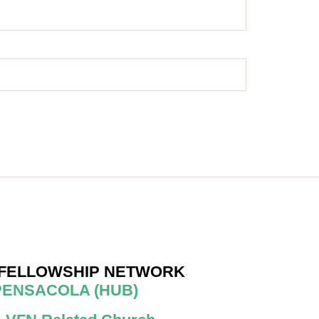
 FELLOWSHIP NETWORK
PENSACOLA (HUB)