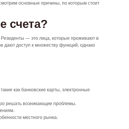
ссмотрим основные причины, по которым стоит
е счета?
 Резиденты — это лица, которые проживают в
ов дают доступ к множеству функций, однако
такие как банковские карты, электронные
тро решать возникающие проблемы.
ениям.
бенности местного рынка.