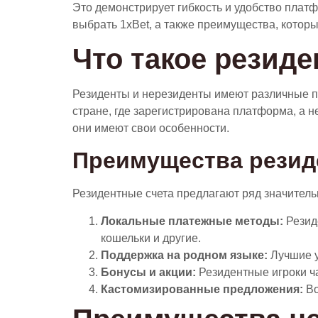
Это демонстрирует гибкость и удобство плат
выбрать 1xBet, а также преимущества, которы
Что такое резид
Резиденты и нерезиденты имеют различные пр
стране, где зарегистрирована платформа, а не
они имеют свои особенности.
Преимущества резид
Резидентные счета предлагают ряд значитель
Локальные платежные методы:
Резид
кошельки и другие.
Поддержка на родном языке:
Лучшие у
Бонусы и акции:
Резидентные игроки ч
Кастомизированные предложения:
Во