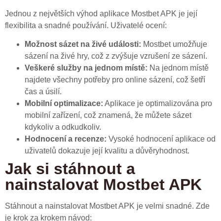
Jednou z největších výhod aplikace Mostbet APK je její
flexibilita a snadné používání. Uživatelé ocení:
Možnost sázet na živé události:
Mostbet umožňuje
sázení na živé hry, což z zvýšuje vzrušení ze sázení.
Veškeré služby na jednom místě:
Na jednom místě
najdete všechny potřeby pro online sázení, což šetří
čas a úsilí.
Mobilní optimalizace:
Aplikace je optimalizována pro
mobilní zařízení, což znamená, že můžete sázet
kdykoliv a odkudkoliv.
Hodnocení a recenze:
Vysoké hodnocení aplikace od
uživatelů dokazuje její kvalitu a důvěryhodnost.
Jak si stáhnout a
nainstalovat Mostbet APK
Stáhnout a nainstalovat Mostbet APK je velmi snadné. Zde
je krok za krokem návod: