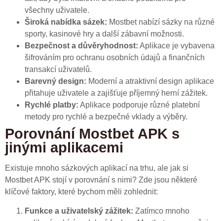
všechny uživatele.
Široká nabídka sázek:
Mostbet nabízí sázky na různé
sporty, kasinové hry a další zábavní možnosti.
Bezpečnost a důvěryhodnost:
Aplikace je vybavena
šifrováním pro ochranu osobních údajů a finančních
transakcí uživatelů.
Barevný design:
Moderní a atraktivní design aplikace
přitahuje uživatele a zajišťuje příjemný herní zážitek.
Rychlé platby:
Aplikace podporuje různé platební
metody pro rychlé a bezpečné vklady a výběry.
Porovnání Mostbet APK s
jinými aplikacemi
Existuje mnoho sázkových aplikací na trhu, ale jak si
Mostbet APK stojí v porovnání s nimi? Zde jsou některé
klíčové faktory, které bychom měli zohlednit:
Funkce a uživatelský zážitek:
Zatímco mnoho