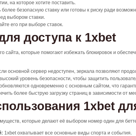
ии, на которое хотите поставить.
ть более безопасную ставку или готовы к риску ради возмо
ред выбором ставки.
йте его при выборе ставок.
для доступа к 1xbet
о сайта, которые помогают избежать блокировок и обеспеч
ли основной сервер недоступен, зеркала позволяют продол
ысокий уровень безопасности, чтобы защитить пользовате
обновляются одновременно с основным сайтом, что гарант
ечить более быструю загрузку страниц в зависимости от ме
пользования 1xbet дл
муществ, которые делают её выбором номер один для бетт
й:
1xbet охватывает все основные виды спорта и события.