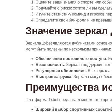
Оцените ваши знания о спорте или событ
Подумайте о риске: хотите ли вы сдела
Изучите статистику команд и игроков пе
Определите свой банкролл и не превыша
Значение зеркал 
Зеркала 1xbet являются дубликатами основног
могут быть полезны по нескольким причинам:
Обеспечение постоянного доступа:
Ес
Безопасность:
Зеркала поддерживают в
Регулярные обновления:
Все зеркала 
Быстрая загрузка:
Зеркала могут обесп
Преимущества ис
Платформа 1xbet предлагает множество преи
Широкий выбор спортивных событи