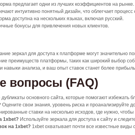
рма предлагает одни из лучших коэффициентов на рынке.
чают интуитивно понятный дизайн, что облегчает процесс 
рма доступна на нескольких языках, включая русский.
личные бонусы для привлечения новых клиентов.
ание зеркал для доступа к платформе могут значительно п
ание преимуществ платформы, таких как широкий выбор со
ои навыки анализа, и ваш опыт ставок станет более прибыл
е вопросы (FAQ)
 дубликаты основного сайта, которые помогают избежать б
?
Оцените свои знания, уровень риска и проанализируйте д
ированные ставки на несколько исходов, где нужно, чтобы
а 1xbet?
Используйте зеркала для доступа к сайту и следит
ок на 1xbet?
1xbet охватывает почти все известные виды с