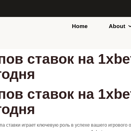
Home
About
ов ставок на 1xbe
годня
ов ставок на 1xbe
годня
па ставки играет ключевую роль в успехе вашего игрового