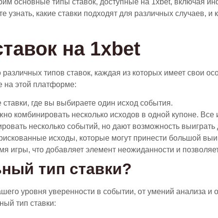
рим основные типы ставок, доступные на 1xbet, включая ин
е узнать, какие ставки подходят для различных случаев, и 
тавок на 1xbet
о различных типов ставок, каждая из которых имеет свои о
е на этой платформе:
ставки, где вы выбираете один исход события.
жно комбинировать несколько исходов в одной купоне. Все
овать несколько событий, но дают возможность выиграть д
 рискованные исходы, которые могут принести большой вы
мя игры, что добавляет элемент неожиданности и позволяет
ный тип ставки?
шего уровня уверенности в событии, от умений анализа и о
ный тип ставки: