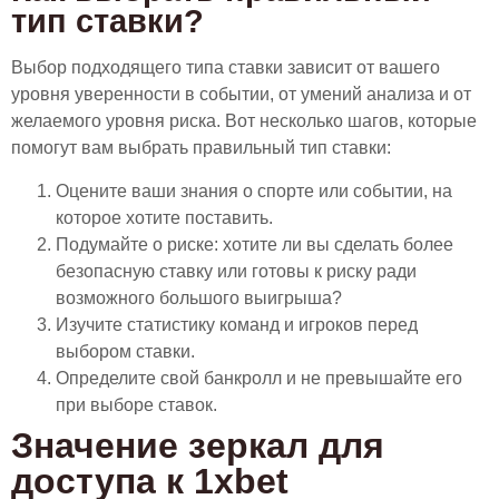
тип ставки?
Выбор подходящего типа ставки зависит от вашего
уровня уверенности в событии, от умений анализа и от
желаемого уровня риска. Вот несколько шагов, которые
помогут вам выбрать правильный тип ставки:
Оцените ваши знания о спорте или событии, на
которое хотите поставить.
Подумайте о риске: хотите ли вы сделать более
безопасную ставку или готовы к риску ради
возможного большого выигрыша?
Изучите статистику команд и игроков перед
выбором ставки.
Определите свой банкролл и не превышайте его
при выборе ставок.
Значение зеркал для
доступа к 1xbet