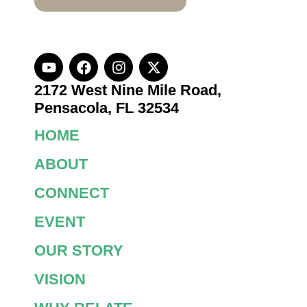
2172 West Nine Mile Road,
Pensacola, FL 32534
HOME
ABOUT
CONNECT
EVENT
OUR STORY
VISION