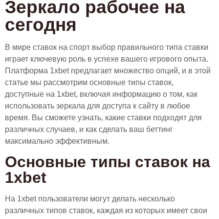
Зеркало рабочее на
сегодня
В мире ставок на спорт выбор правильного типа ставки
играет ключевую роль в успехе вашего игрового опыта.
Платформа 1xbet предлагает множество опций, и в этой
статье мы рассмотрим основные типы ставок,
доступные на 1xbet, включая информацию о том, как
использовать зеркала для доступа к сайту в любое
время. Вы сможете узнать, какие ставки подходят для
различных случаев, и как сделать ваш беттинг
максимально эффективным.
Основные типы ставок на
1xbet
На 1xbet пользователи могут делать несколько
различных типов ставок, каждая из которых имеет свои