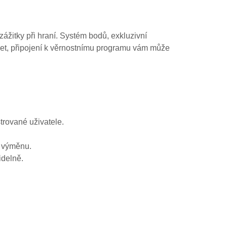
ážitky při hraní. Systém bodů, exkluzivní
bet, připojení k věrnostnímu programu vám může
trované uživatele.
 výměnu.
idelně.