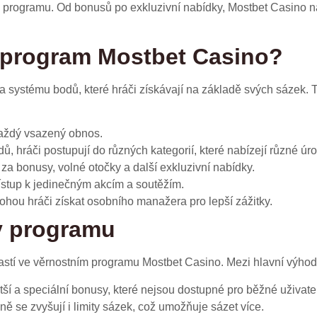
o programu. Od bonusů po exkluzivní nabídky, Mostbet Casino nab
í program Mostbet Casino?
 systému bodů, které hráči získávají na základě svých sázek. T
každý vsazený obnos.
, hráči postupují do různých kategorií, které nabízejí různé úr
a bonusy, volné otočky a další exkluzivní nabídky.
stup k jedinečným akcím a soutěžím.
hou hráči získat osobního manažera pro lepší zážitky.
v programu
účastí ve věrnostním programu Mostbet Casino. Mezi hlavní výhody
ší a speciální bonusy, které nejsou dostupné pro běžné uživate
ně se zvyšují i limity sázek, což umožňuje sázet více.