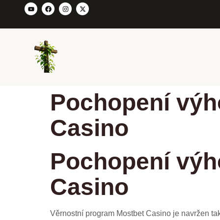
Pochopení výh
Casino
Pochopení výh
Casino
Věrnostní program Mostbet Casino je navržen tak,