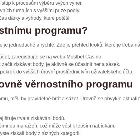
přístup k procesům výběru svých výher.
ních turnajích s vyššími prize pooly.
čas dárky a výhody, které potěší.
nostnímu programu?
je jednoduché a rychlé. Zde je přehled kroků, které je třeba n
čet, zaregistrujte se na webu Mostbet Casino.
 začít získávat body, je aktivně se účastnit her a sázek.
pokrok do vyšších úrovní prostřednictvím uživatelského účtu.
rovně věrnostního programu
ramu, měli by pravidelně hrát a sázet. Úrovně se obvykle aktuali
jišťuje trvalé získávání bodů.
všimnou manažeři, což může vést k lepším nabídkám.
yste získali body z různých kategorií.