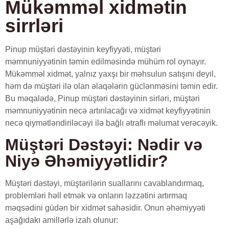
Mükəmməl xidmətin
sirrləri
Pinup müştəri dəstəyinin keyfiyyəti, müştəri
məmnuniyyətinin təmin edilməsində mühüm rol oynayır.
Mükəmməl xidmət, yalnız yaxşı bir məhsulun satışını deyil,
həm də müştəri ilə olan əlaqələrin güclənməsini təmin edir.
Bu məqalədə, Pinup müştəri dəstəyinin sirləri, müştəri
məmnuniyyətinin necə artırılacağı və xidmət keyfiyyətinin
necə qiymətləndiriləcəyi ilə bağlı ətraflı məlumat verəcəyik.
Müştəri Dəstəyi: Nədir və
Niyə Əhəmiyyətlidir?
Müştəri dəstəyi, müştərilərin suallarını cavablandırmaq,
problemləri həll etmək və onların ləzzətini artırmaq
məqsədini güdən bir xidmət sahəsidir. Onun əhəmiyyəti
aşağıdakı amillərlə izah olunur: