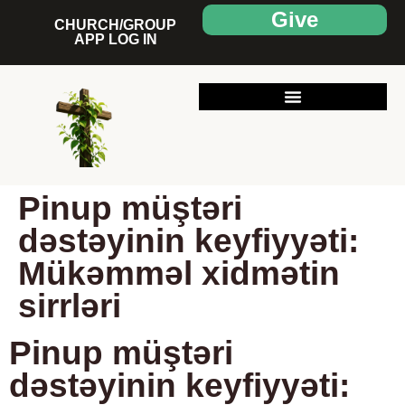
Give
CHURCH/GROUP
APP LOG IN
Pinup müştəri
dəstəyinin keyfiyyəti:
Mükəmməl xidmətin
sirrləri
Pinup müştəri
dəstəyinin keyfiyyəti: