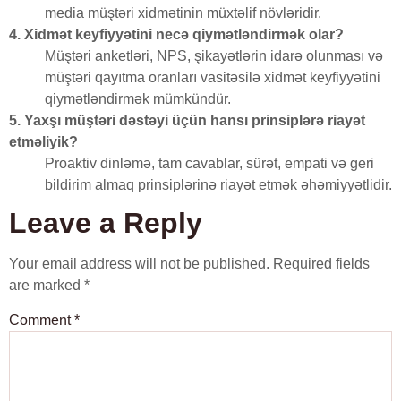
media müştəri xidmətinin müxtəlif növləridir.
4. Xidmət keyfiyyətini necə qiymətləndirmək olar?
Müştəri anketləri, NPS, şikayətlərin idarə olunması və
müştəri qayıtma oranları vasitəsilə xidmət keyfiyyətini
qiymətləndirmək mümkündür.
5. Yaxşı müştəri dəstəyi üçün hansı prinsiplərə riayət
etməliyik?
Proaktiv dinləmə, tam cavablar, sürət, empati və geri
bildirim almaq prinsiplərinə riayət etmək əhəmiyyətlidir.
Leave a Reply
Your email address will not be published.
Required fields
are marked
*
Comment
*