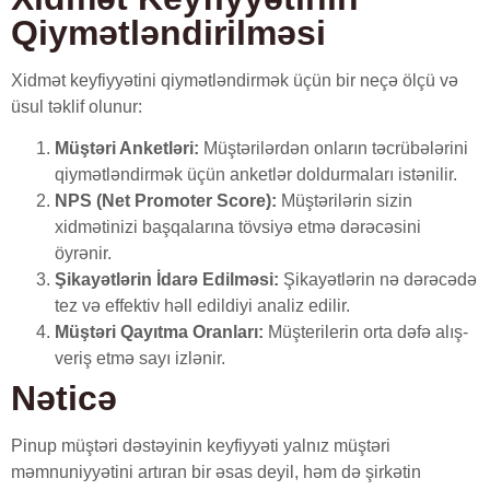
Qiymətləndirilməsi
Xidmət keyfiyyətini qiymətləndirmək üçün bir neçə ölçü və
üsul təklif olunur:
Müştəri Anketləri:
Müştərilərdən onların təcrübələrini
qiymətləndirmək üçün anketlər doldurmaları istənilir.
NPS (Net Promoter Score):
Müştərilərin sizin
xidmətinizi başqalarına tövsiyə etmə dərəcəsini
öyrənir.
Şikayətlərin İdarə Edilməsi:
Şikayətlərin nə dərəcədə
tez və effektiv həll edildiyi analiz edilir.
Müştəri Qayıtma Oranları:
Müşterilerin orta dəfə alış-
veriş etmə sayı izlənir.
Nəticə
Pinup müştəri dəstəyinin keyfiyyəti yalnız müştəri
məmnuniyyətini artıran bir əsas deyil, həm də şirkətin