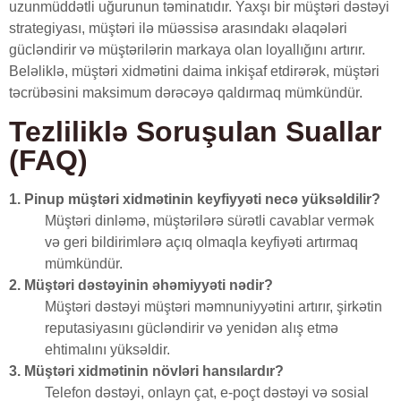
uzunmüddətli uğurunun təminatıdır. Yaxşı bir müştəri dəstəyi
strategiyası, müştəri ilə müəssisə arasındakı əlaqələri
gücləndirir və müştərilərin markaya olan loyallığını artırır.
Beləliklə, müştəri xidmətini daima inkişaf etdirərək, müştəri
təcrübəsini maksimum dərəcəyə qaldırmaq mümkündür.
Tezliliklə Soruşulan Suallar
(FAQ)
1. Pinup müştəri xidmətinin keyfiyyəti necə yüksəldilir?
Müştəri dinləmə, müştərilərə sürətli cavablar vermək
və geri bildirimlərə açıq olmaqla keyfiyəti artırmaq
mümkündür.
2. Müştəri dəstəyinin əhəmiyyəti nədir?
Müştəri dəstəyi müştəri məmnuniyyətini artırır, şirkətin
reputasiyasını gücləndirir və yenidən alış etmə
ehtimalını yüksəldir.
3. Müştəri xidmətinin növləri hansılardır?
Telefon dəstəyi, onlayn çat, e-poçt dəstəyi və sosial