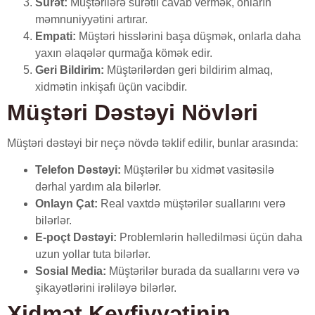
Sürət:
Müştərilərə sürətli cavab vermək, onların
məmnuniyyətini artırar.
Empati:
Müştəri hisslərini başa düşmək, onlarla daha
yaxın əlaqələr qurmağa kömək edir.
Geri Bildirim:
Müştərilərdən geri bildirim almaq,
xidmətin inkişafı üçün vacibdir.
Müştəri Dəstəyi Növləri
Müştəri dəstəyi bir neçə növdə təklif edilir, bunlar arasında:
Telefon Dəstəyi:
Müştərilər bu xidmət vasitəsilə
dərhal yardım ala bilərlər.
Onlayn Çat:
Real vaxtdə müştərilər suallarını verə
bilərlər.
E-poçt Dəstəyi:
Problemlərin həlledilməsi üçün daha
uzun yollar tuta bilərlər.
Sosial Media:
Müştərilər burada da suallarını verə və
şikayətlərini irəliləyə bilərlər.
Xidmət Keyfiyyətinin