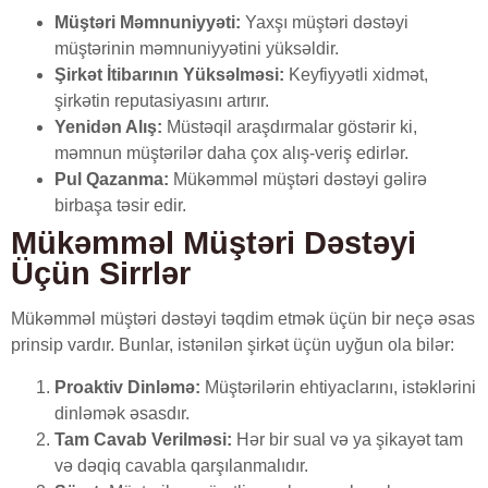
Müştəri Məmnuniyyəti:
Yaxşı müştəri dəstəyi
müştərinin məmnuniyyətini yüksəldir.
Şirkət İtibarının Yüksəlməsi:
Keyfiyyətli xidmət,
şirkətin reputasiyasını artırır.
Yenidən Alış:
Müstəqil araşdırmalar göstərir ki,
məmnun müştərilər daha çox alış-veriş edirlər.
Pul Qazanma:
Mükəmməl müştəri dəstəyi gəlirə
birbaşa təsir edir.
Mükəmməl Müştəri Dəstəyi
Üçün Sirrlər
Mükəmməl müştəri dəstəyi təqdim etmək üçün bir neçə əsas
prinsip vardır. Bunlar, istənilən şirkət üçün uyğun ola bilər:
Proaktiv Dinləmə:
Müştərilərin ehtiyaclarını, istəklərini
dinləmək əsasdır.
Tam Cavab Verilməsi:
Hər bir sual və ya şikayət tam
və dəqiq cavabla qarşılanmalıdır.