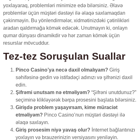
yoxlayaraq, problemləri minimize edə bilərsiniz. Əlavə
problemlər üçün müştəri dəstəyi ilə əlaqə saxlamaqdan
çəkinməyin. Bu yönlendirmələr, xidmətinizdəki çətinlikləri
aradan qaldırmağa kömək edəcək. Unutmayın ki, onlayn
qumar dünyası dinamikdir və hər zaman kömək üçün
resurslar mövcuddur.
Tez-tez Soruşulan Suallar
Pinco Casino’ya necə daxil olmalıyam?
Giriş
səhifəsinə gedin və istifadəçi adınızı və şifrənizi daxil
edin.
Şifrəmi unutsam nə etməliyəm?
“Şifrəni unutdunuz?”
seçiminə klikləyərək bərpa prosesini başlata bilərsiniz.
Girişdə problem yaşayırsam, kime müraciət
etməliyəm?
Pinco Casino’nun müştəri dəstəyi ilə
əlaqə saxlayın.
Giriş prosesim niyə yavaş olur?
İnternet bağlantınızı
yoxlayın və brauzerinizin versiyasını yeniləyin.