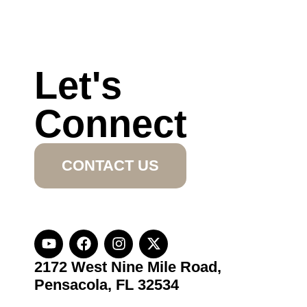
Let's
Connect
CONTACT US
2172 West Nine Mile Road,
Pensacola, FL 32534