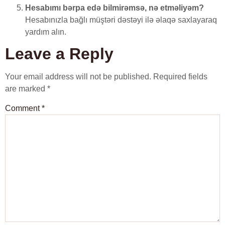
Hesabımı bərpa edə bilmirəmsə, nə etməliyəm?
Hesabınızla bağlı müştəri dəstəyi ilə əlaqə saxlayaraq
yardım alın.
Leave a Reply
Your email address will not be published.
Required fields
are marked
*
Comment
*