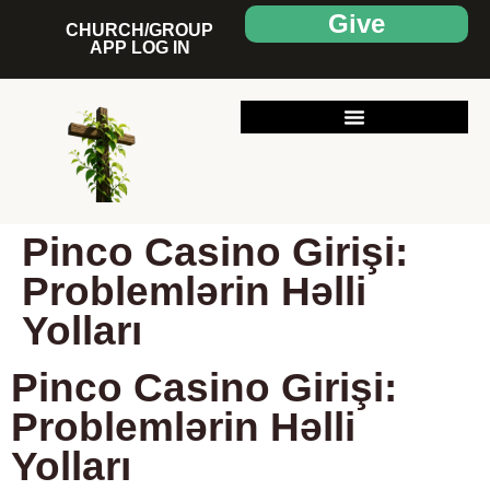
Give
CHURCH/GROUP
APP LOG IN
Pinco Casino Girişi:
Problemlərin Həlli
Yolları
Pinco Casino Girişi:
Problemlərin Həlli
Yolları