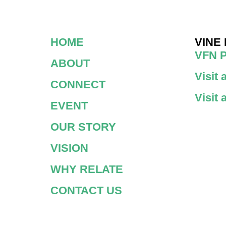
HOME
VINE
VFN 
ABOUT
Visit
CONNECT
Visit
EVENT
OUR STORY
VISION
WHY RELATE
CONTACT US