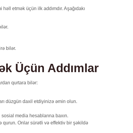
i həll etmək üçün ilk addımdır. Aşağıdakı
ilər.
ə bilər.
mək Üçün Addımlar
rdan qurtara bilər:
ları düzgün daxil etdiyinizə əmin olun.
 sosial media hesablarına baxın.
urun. Onlar sürətli və effektiv bir şəkildə