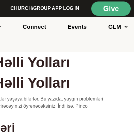
Give
CHURCH/GROUP APP LOG IN
Connect
Events
GLM
lli Yolları
lli Yolları
klər yaşaya bilərlər. Bu yazıda, yaygın problemləri
irəcəyinizi öyrənəcəksiniz. İndi isə, Pinco
əri