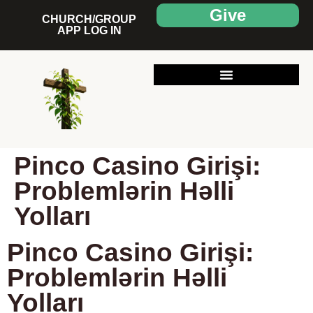
Give
CHURCH/GROUP
APP LOG IN
Pinco Casino Girişi:
Problemlərin Həlli
Yolları
Pinco Casino Girişi:
Problemlərin Həlli
Yolları