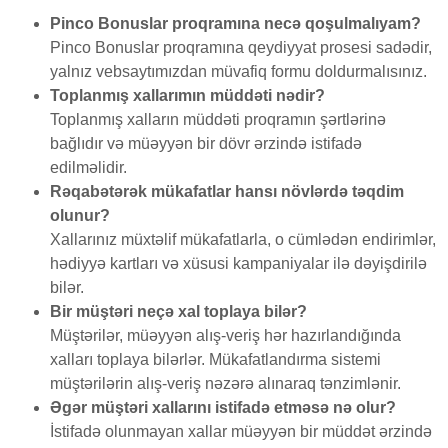
Pinco Bonuslar proqramına necə qoşulmalıyam?
Pinco Bonuslar proqramına qeydiyyat prosesi sadədir,
yalnız vebsaytımızdan müvafiq formu doldurmalısınız.
Toplanmış xallarımın müddəti nədir?
Toplanmış xalların müddəti proqramın şərtlərinə
bağlıdır və müəyyən bir dövr ərzində istifadə
edilməlidir.
Rəqabətərək mükafatlar hansı növlərdə təqdim
olunur?
Xallarınız müxtəlif mükafatlarla, o cümlədən endirimlər,
hədiyyə kartları və xüsusi kampaniyalar ilə dəyişdirilə
bilər.
Bir müştəri neçə xal toplaya bilər?
Müştərilər, müəyyən alış-veriş hər hazırlandığında
xalları toplaya bilərlər. Mükafatlandırma sistemi
müştərilərin alış-veriş nəzərə alınaraq tənzimlənir.
Əgər müştəri xallarını istifadə etməsə nə olur?
İstifadə olunmayan xallar müəyyən bir müddət ərzində