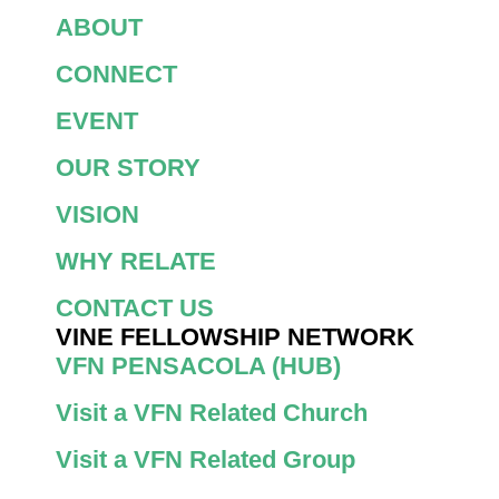
ABOUT
CONNECT
EVENT
OUR STORY
VISION
WHY RELATE
CONTACT US
VINE FELLOWSHIP NETWORK
VFN PENSACOLA (HUB)
Visit a VFN Related Church
Visit a VFN Related Group