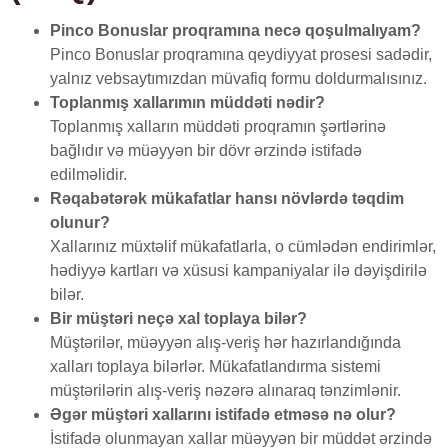
Pinco Bonuslar proqramına necə qoşulmalıyam?
Pinco Bonuslar proqramına qeydiyyat prosesi sadədir,
yalnız vebsaytımızdan müvafiq formu doldurmalısınız.
Toplanmış xallarımın müddəti nədir?
Toplanmış xalların müddəti proqramın şərtlərinə
bağlıdır və müəyyən bir dövr ərzində istifadə
edilməlidir.
Rəqabətərək mükafatlar hansı növlərdə təqdim
olunur?
Xallarınız müxtəlif mükafatlarla, o cümlədən endirimlər,
hədiyyə kartları və xüsusi kampaniyalar ilə dəyişdirilə
bilər.
Bir müştəri neçə xal toplaya bilər?
Müştərilər, müəyyən alış-veriş hər hazırlandığında
xalları toplaya bilərlər. Mükafatlandırma sistemi
müştərilərin alış-veriş nəzərə alınaraq tənzimlənir.
Əgər müştəri xallarını istifadə etməsə nə olur?
İstifadə olunmayan xallar müəyyən bir müddət ərzində