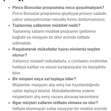
Pinco Bonuslar proqramına necə qoşulmalıyam?
Pinco Bonuslar proqramına qeydiyyat prosesi sadədir,
yalnız vebsaytımızdan müvafiq formu doldurmalısınız.
Toplanmış xallarımın müddəti nədir?
Toplanmış xalların müddəti proqramın şərtlərinə
bağlıdır və müəyyən bir dövr ərzində istifadə
edilməlidir.
Rəqabətərək mükafatlar hansı növlərdə təqdim
olunur?
Xallarınız müxtəlif mükafatlarla, o cümlədən endirimlər,
hədiyyə kartları və xüsusi kampaniyalar ilə dəyişdirilə
bilər.
Bir müştəri neçə xal toplaya bilər?
Müştərilər, müəyyən alış-veriş hər hazırlandığında
xalları toplaya bilərlər. Mükafatlandırma sistemi
müştərilərin alış-veriş nəzərə alınaraq tənzimlənir.
Əgər müştəri xallarını istifadə etməsə nə olur?
İstifadə olunmayan xallar müəyyən bir müddət ərzində