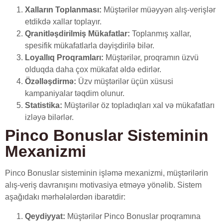
Xalların Toplanması:
Müştərilər müəyyən alış-verişlər
etdikdə xallar toplayır.
Qranitləşdirilmiş Mükafatlar:
Toplanmış xallar,
spesifik mükafatlarla dəyişdirilə bilər.
Loyallıq Proqramları:
Müştərilər, proqramın üzvü
olduqda daha çox mükafat əldə edirlər.
Özəlləşdirmə:
Üzv müştərilər üçün xüsusi
kampaniyalar təqdim olunur.
Statistika:
Müştərilər öz topladıqları xal və mükafatları
izləyə bilərlər.
Pinco Bonuslar Sisteminin
Mexanizmi
Pinco Bonuslar sisteminin işləmə mexanizmi, müştərilərin
alış-veriş davranışını motivasiya etməyə yönəlib. Sistem
aşağıdakı mərhələlərdən ibarətdir:
Qeydiyyat:
Müştərilər Pinco Bonuslar proqramına