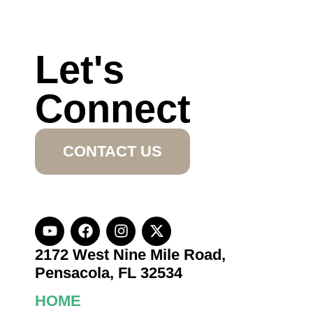
Let's
Connect
CONTACT US
2172 West Nine Mile Road,
Pensacola, FL 32534
HOME