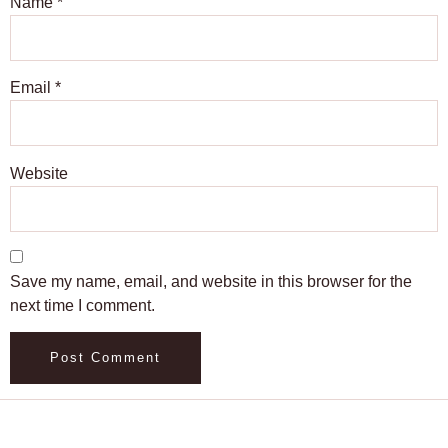
Name
*
Email
*
Website
Save my name, email, and website in this browser for the
next time I comment.