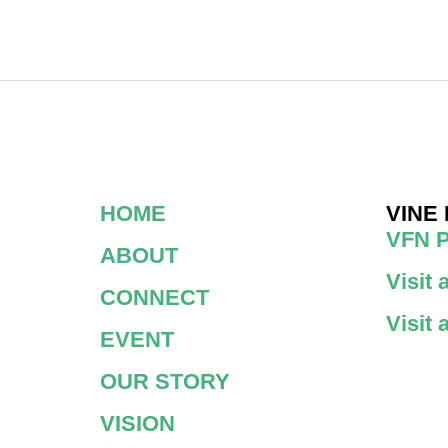
HOME
VINE
VFN 
ABOUT
Visit
CONNECT
Visit
EVENT
OUR STORY
VISION