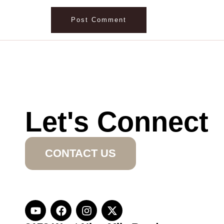
Let's Connect
CONTACT US