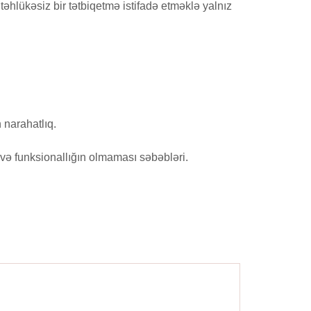
hlükəsiz bir tətbiqetmə istifadə etməklə yalnız
 narahatlıq.
və funksionallığın olmaması səbəbləri.