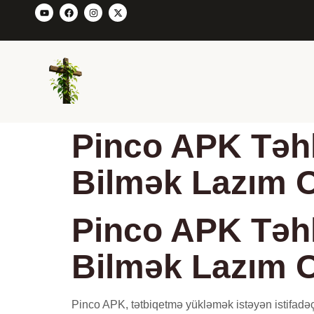
Pinco APK Təhl
Bilmək Lazım O
Pinco APK Təhl
Bilmək Lazım O
Pinco APK, tətbiqetmə yükləmək istəyən istifadəçilə