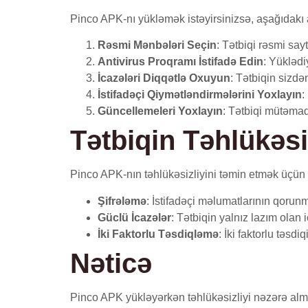
Pinco APK-nı yükləmək istəyirsinizsə, aşağıdakı a
Rəsmi Mənbələri Seçin
: Tətbiqi rəsmi say
Antivirus Proqramı İstifadə Edin
: Yüklədi
İcazələri Diqqətlə Oxuyun
: Tətbiqin sizdə
İstifadəçi Qiymətləndirmələrini Yoxlayın
:
Güncellemeleri Yoxlayın
: Tətbiqi mütəmadi
Tətbiqin Təhlükəsi
Pinco APK-nın təhlükəsizliyini təmin etmək üçün bi
Şifrələmə
: İstifadəçi məlumatlarının qorunm
Güclü İcazələr
: Tətbiqin yalnız lazım olan 
İki Faktorlu Təsdiqləmə
: İki faktorlu təsdi
Nəticə
Pinco APK yükləyərkən təhlükəsizliyi nəzərə alm