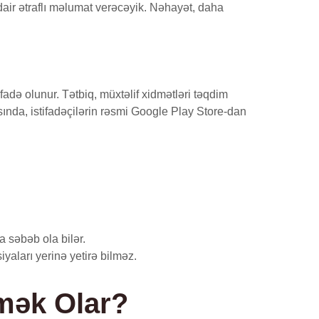
dair ətraflı məlumat verəcəyik. Nəhayət, daha
adə olunur. Tətbiq, müxtəlif xidmətləri təqdim
ında, istifadəçilərin rəsmi Google Play Store-dan
a səbəb ola bilər.
iyaları yerinə yetirə bilməz.
mək Olar?