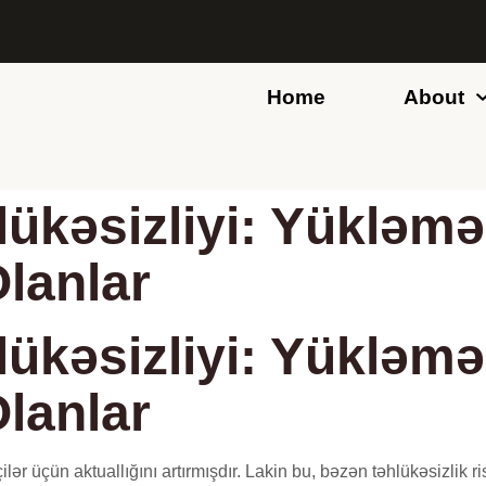
Home
About
ükəsizliyi: Yükləm
lanlar
ükəsizliyi: Yükləm
lanlar
r üçün aktuallığını artırmışdır. Lakin bu, bəzən təhlükəsizlik ris