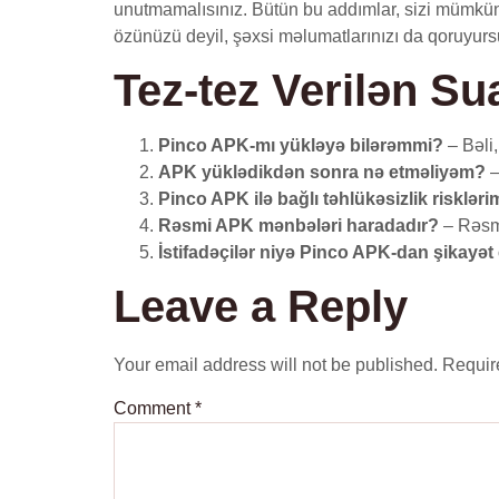
unutmamalısınız. Bütün bu addımlar, sizi mümkün
özünüzü deyil, şəxsi məlumatlarınızı da qoruyur
Tez-tez Verilən Su
Pinco APK-mı yükləyə bilərəmmi?
– Bəli
APK yüklədikdən sonra nə etməliyəm?
–
Pinco APK ilə bağlı təhlükəsizlik riskləri
Rəsmi APK mənbələri haradadır?
– Rəsmi
İstifadəçilər niyə Pinco APK-dan şikayət 
Leave a Reply
Your email address will not be published.
Requir
Comment
*