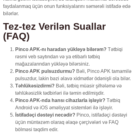
faydalanmaq üçün onun funksiyalarını səmərəli istifadə edə
bilərlər.
Tez-tez Verilən Suallar
(FAQ)
Pinco APK-nı haradan yükləyə bilərəm?
Tətbiqi
rəsmi veb saytından və ya etibarlı tətbiq
mağazalarından yükləyə bilərsiniz.
Pinco APK pulsuzdurmu?
Bəli, Pinco APK tamamilə
pulsuzdur, lakin bəzi əlavə xidmətlər ödənişli ola bilər.
Təhlükəsizdirmi?
Bəli, tətbiq müasir şifrələmə və
təhlükəsizlik tədbirləri ilə təmin edilmişdir.
Pinco APK-nda hansı cihazlarla işləyir?
Tətbiq
Android və iOS əməliyyat sistemləri ilə işləyir.
İstifadəçi dəstəyi necədir?
Pinco, istifadəçi dəstəyi
üçün müntəzəm olaraq əlaqə çərçivələri və FAQ
bölməsi təqdim edir.