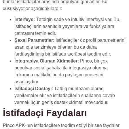
bunlar istifadəçilər arasında populyarlığını artırır. Bu
xüsusiyyətlər aşağıdakılardır:
İnterfeys:
Tətbiqin sadə və intuitiv interfeysi var. Bu,
istifadəçilərin asanlıqla yayımlara və funksiyalara
çatmasını təmin edir.
Şəxsi Parametrlər:
İstifadəçilər öz profil parametrlərini
asanlıqla tənzimləyə bilərlər, bu da daha
fərdiləşdirilmiş bir istifadə təcrübəsi təqdim edir.
İnteqrasiya Olunan Xidmətlər:
Pinco, bir çox
populyar sosial şəbəkə ilə inteqrasiya olunma
imkanına malikdir, bu da paylaşım prosesini
asanlaşdırır.
İstifadəçi Dəstəyi:
Tətbiq müntəzəm olaraq
yeniləmələr alır və istifadəçilərin suallarına cavab
vermək üçün geniş dəstək xidməti mövcuddur.
İstifadəçi Faydaları
Pinco APK-nın istifadəçilərə təqdim etdiyi bir sıra faydalar