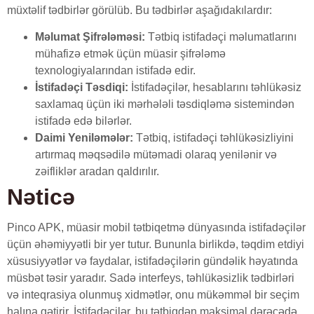
müxtəlif tədbirlər görülüb. Bu tədbirlər aşağıdakılardır:
Məlumat Şifrələməsi:
Tətbiq istifadəçi məlumatlarını
mühafizə etmək üçün müasir şifrələmə
texnologiyalarından istifadə edir.
İstifadəçi Təsdiqi:
İstifadəçilər, hesablarını təhlükəsiz
saxlamaq üçün iki mərhələli təsdiqləmə sistemindən
istifadə edə bilərlər.
Daimi Yeniləmələr:
Tətbiq, istifadəçi təhlükəsizliyini
artırmaq məqsədilə mütəmadi olaraq yenilənir və
zəifliklər aradan qaldırılır.
Nəticə
Pinco APK, müasir mobil tətbiqetmə dünyasında istifadəçilər
üçün əhəmiyyətli bir yer tutur. Bununla birlikdə, təqdim etdiyi
xüsusiyyətlər və faydalar, istifadəçilərin gündəlik həyatında
müsbət təsir yaradır. Sadə interfeys, təhlükəsizlik tədbirləri
və inteqrasiya olunmuş xidmətlər, onu mükəmməl bir seçim
halına gətirir. İstifadəçilər, bu tətbiqdən maksimal dərəcədə