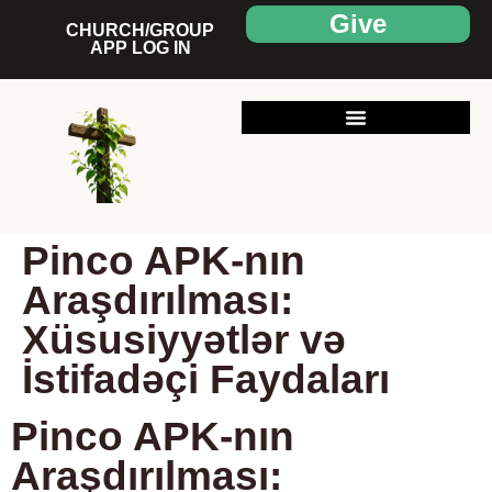
Give
CHURCH/GROUP
APP LOG IN
Pinco APK-nın
Araşdırılması:
Xüsusiyyətlər və
İstifadəçi Faydaları
Pinco APK-nın
Araşdırılması: