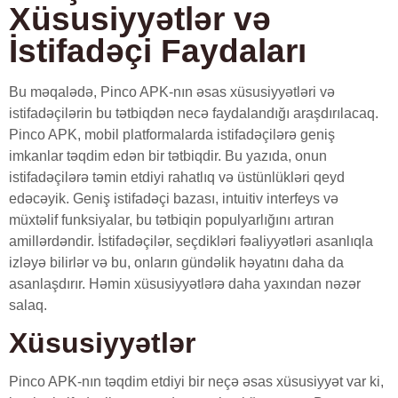
Xüsusiyyətlər və
İstifadəçi Faydaları
Bu məqalədə, Pinco APK-nın əsas xüsusiyyətləri və
istifadəçilərin bu tətbiqdən necə faydalandığı araşdırılacaq.
Pinco APK, mobil platformalarda istifadəçilərə geniş
imkanlar təqdim edən bir tətbiqdir. Bu yazıda, onun
istifadəçilərə təmin etdiyi rahatlıq və üstünlükləri qeyd
edəcəyik. Geniş istifadəçi bazası, intuitiv interfeys və
müxtəlif funksiyalar, bu tətbiqin populyarlığını artıran
amillərdəndir. İstifadəçilər, seçdikləri fəaliyyətləri asanlıqla
izləyə bilirlər və bu, onların gündəlik həyatını daha da
asanlaşdırır. Həmin xüsusiyyətlərə daha yaxından nəzər
salaq.
Xüsusiyyətlər
Pinco APK-nın təqdim etdiyi bir neçə əsas xüsusiyyət var ki,