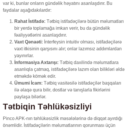
var ki, bunlar onların gündəlik həyatını asanlaşdırır. Bu
faydalar aşağıdakılardır:
Rahat İstifadə:
Tətbiq istifadəçilərə bütün məlumatları
bir yerdə toplamağa imkan verir, bu da gündəlik
fəaliyyətlərini asanlaşdırır.
Vaxt Qənaəti:
İnterfeysin intuitiv olması, istifadəçilərə
vaxt itkisinin qarşısını alır; onlar lazımsız addımlardan
yayınırlar.
İnformasiya Axtarışı:
Tətbiq daxilində məlumatlara
asanlıqla çatmaq, istifadəçilərə lazım olan bilikləri əldə
etməkdə kömək edir.
Ümumi İcam:
Tətbiq vasitəsilə istifadəçilər başqaları
ilə əlaqə qura bilir, dostlar və tanışlarla fikirlərini
paylaşa bilərlər.
Tətbiqin Təhlükəsizliyi
Pinco APK-nın təhlükəsizlik məsələlərinə də diqqət ayırdığı
önəmlidir. İstifadəçilərin məlumatlarının qorunması üçün