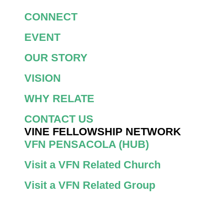
CONNECT
EVENT
OUR STORY
VISION
WHY RELATE
CONTACT US
VINE FELLOWSHIP NETWORK
VFN PENSACOLA (HUB)
Visit a VFN Related Church
Visit a VFN Related Group