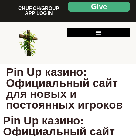
Give
CHURCH/GROUP
APP LOG IN
Pin Up казино:
Официальный сайт
для новых и
постоянных игроков
Pin Up казино:
Официальный сайт