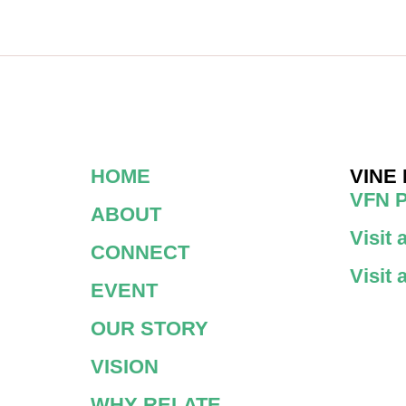
HOME
VINE
VFN 
ABOUT
Visit
CONNECT
Visit
EVENT
OUR STORY
VISION
WHY RELATE