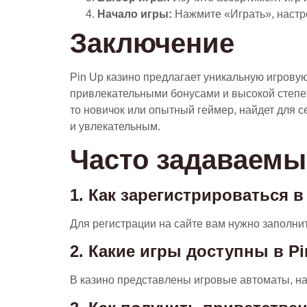
Начало игры:
Нажмите «Играть», настро
Заключение
Pin Up казино предлагает уникальную игров
привлекательными бонусами и высокой степень
то новичок или опытный геймер, найдет для 
и увлекательным.
Часто задаваемы
1. Как зарегистрироваться в
Для регистрации на сайте вам нужно заполни
2. Какие игры доступны в P
В казино представлены игровые автоматы, нас