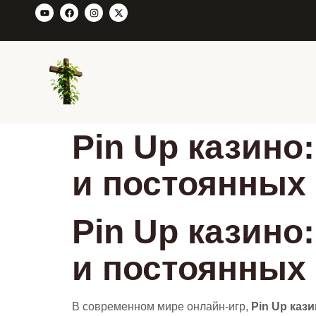
Pin Up казин
и постоянных
Pin Up казин
и постоянных
В современном мире онлайн-игр,
Pin Up каз