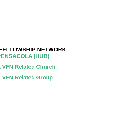
 FELLOWSHIP NETWORK
PENSACOLA (HUB)
 a VFN Related Church
 a VFN Related Group