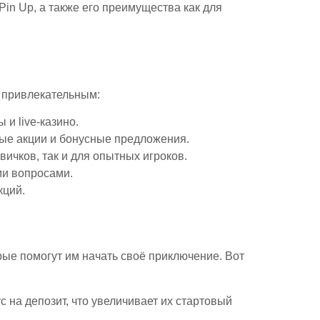
in Up, а также его преимущества как для
о привлекательным:
и live-казино.
ные акции и бонусные предложения.
ичков, так и для опытных игроков.
ми вопросами.
кций.
ые помогут им начать своё приключение. Вот
 на депозит, что увеличивает их стартовый