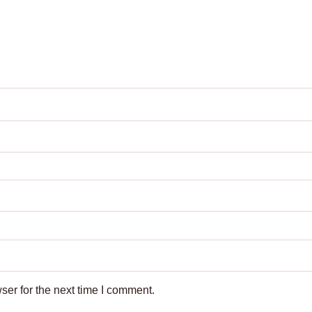
ser for the next time I comment.