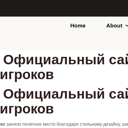
Home
About
о: Официальный са
 игроков
о: Официальный са
 игроков
ино
заняло почетное место благодаря стильному дизайну, ш