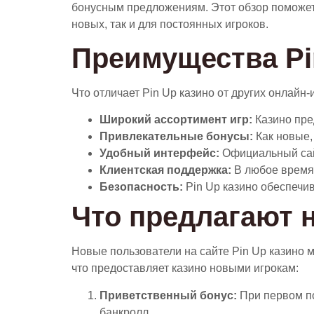
бонусным предложениям. Этот обзор поможет 
новых, так и для постоянных игроков.
Преимущества Pi
Что отличает Pin Up казино от других онлайн
Широкий ассортимент игр:
Казино пре
Привлекательные бонусы:
Как новые,
Удобный интерфейс:
Официальный сайт
Клиентская поддержка:
В любое время 
Безопасность:
Pin Up казино обеспечи
Что предлагают 
Новые пользователи на сайте Pin Up казино 
что предоставляет казино новыми игрокам:
Приветственный бонус:
При первом по
банкролл.