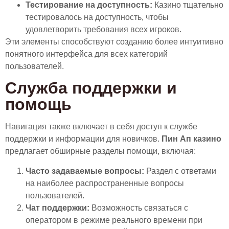
Тестирование на доступность:
Казино тщательно
тестировалось на доступность, чтобы
удовлетворить требования всех игроков.
Эти элементы способствуют созданию более интуитивно
понятного интерфейса для всех категорий
пользователей.
Служба поддержки и
помощь
Навигация также включает в себя доступ к службе
поддержки и информации для новичков.
Пин Ап казино
предлагает обширные разделы помощи, включая:
Часто задаваемые вопросы:
Раздел с ответами
на наиболее распространенные вопросы
пользователей.
Чат поддержки:
Возможность связаться с
оператором в режиме реального времени при