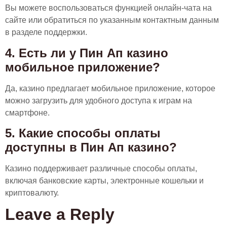
Вы можете воспользоваться функцией онлайн-чата на
сайте или обратиться по указанным контактным данным
в разделе поддержки.
4. Есть ли у Пин Ап казино
мобильное приложение?
Да, казино предлагает мобильное приложение, которое
можно загрузить для удобного доступа к играм на
смартфоне.
5. Какие способы оплаты
доступны в Пин Ап казино?
Казино поддерживает различные способы оплаты,
включая банковские карты, электронные кошельки и
криптовалюту.
Leave a Reply