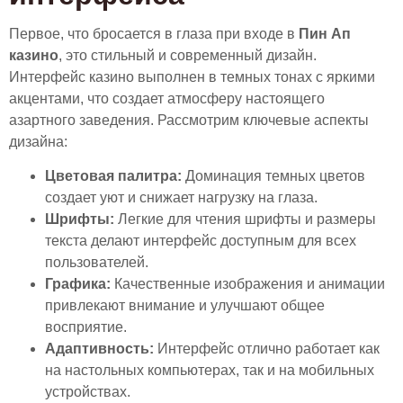
Первое, что бросается в глаза при входе в
Пин Ап
казино
, это стильный и современный дизайн.
Интерфейс казино выполнен в темных тонах с яркими
акцентами, что создает атмосферу настоящего
азартного заведения. Рассмотрим ключевые аспекты
дизайна:
Цветовая палитра:
Доминация темных цветов
создает уют и снижает нагрузку на глаза.
Шрифты:
Легкие для чтения шрифты и размеры
текста делают интерфейс доступным для всех
пользователей.
Графика:
Качественные изображения и анимации
привлекают внимание и улучшают общее
восприятие.
Адаптивность:
Интерфейс отлично работает как
на настольных компьютерах, так и на мобильных
устройствах.