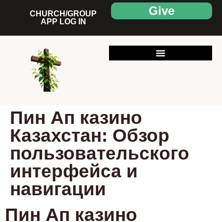
Give
CHURCH/GROUP
APP LOG IN
Пин Ап казино
Казахстан: Обзор
пользовательского
интерфейса и
навигации
Пин Ап казино