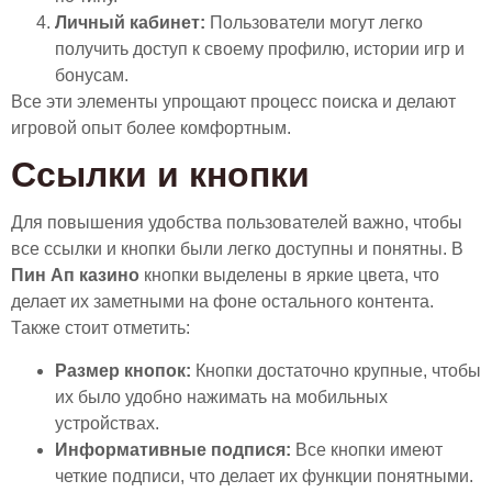
Личный кабинет:
Пользователи могут легко
получить доступ к своему профилю, истории игр и
бонусам.
Все эти элементы упрощают процесс поиска и делают
игровой опыт более комфортным.
Ссылки и кнопки
Для повышения удобства пользователей важно, чтобы
все ссылки и кнопки были легко доступны и понятны. В
Пин Ап казино
кнопки выделены в яркие цвета, что
делает их заметными на фоне остального контента.
Также стоит отметить:
Размер кнопок:
Кнопки достаточно крупные, чтобы
их было удобно нажимать на мобильных
устройствах.
Информативные подпися:
Все кнопки имеют
четкие подписи, что делает их функции понятными.