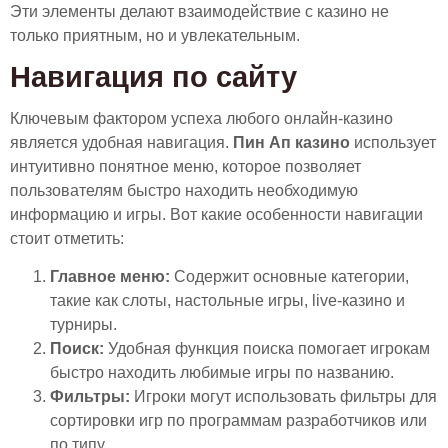
Эти элементы делают взаимодействие с казино не
только приятным, но и увлекательным.
Навигация по сайту
Ключевым фактором успеха любого онлайн-казино
является удобная навигация.
Пин Ап казино
использует
интуитивно понятное меню, которое позволяет
пользователям быстро находить необходимую
информацию и игры. Вот какие особенности навигации
стоит отметить:
Главное меню:
Содержит основные категории,
такие как слоты, настольные игры, live-казино и
турниры.
Поиск:
Удобная функция поиска помогает игрокам
быстро находить любимые игры по названию.
Фильтры:
Игроки могут использовать фильтры для
сортировки игр по программам разработчиков или
по типу.