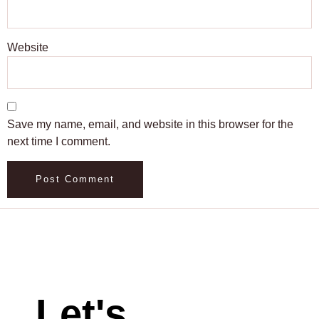
Website
Save my name, email, and website in this browser for the
next time I comment.
Let's