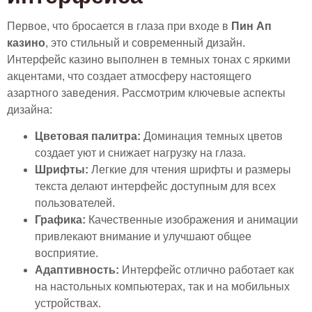
Первое, что бросается в глаза при входе в
Пин Ап
казино
, это стильный и современный дизайн.
Интерфейс казино выполнен в темных тонах с яркими
акцентами, что создает атмосферу настоящего
азартного заведения. Рассмотрим ключевые аспекты
дизайна:
Цветовая палитра:
Доминация темных цветов
создает уют и снижает нагрузку на глаза.
Шрифты:
Легкие для чтения шрифты и размеры
текста делают интерфейс доступным для всех
пользователей.
Графика:
Качественные изображения и анимации
привлекают внимание и улучшают общее
восприятие.
Адаптивность:
Интерфейс отлично работает как
на настольных компьютерах, так и на мобильных
устройствах.