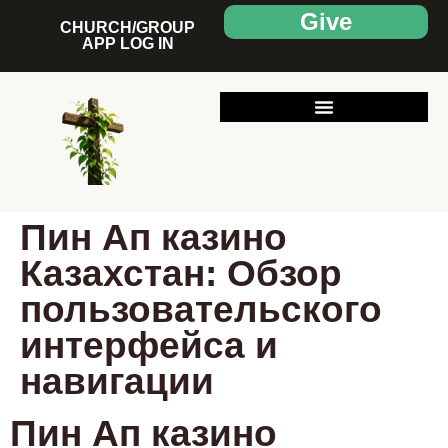
Give
CHURCH/GROUP
APP LOG IN
Пин Ап казино
Казахстан: Обзор
пользовательского
интерфейса и
навигации
Пин Ап казино