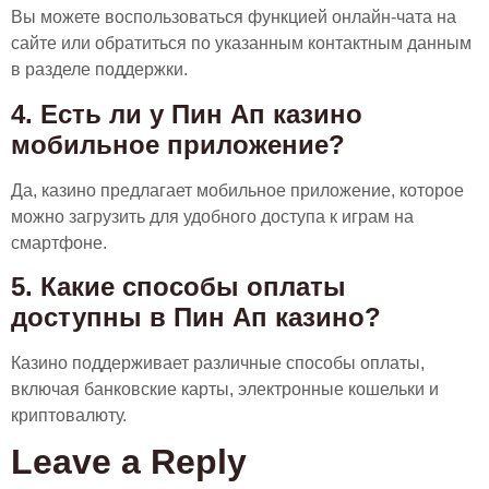
Вы можете воспользоваться функцией онлайн-чата на
сайте или обратиться по указанным контактным данным
в разделе поддержки.
4. Есть ли у Пин Ап казино
мобильное приложение?
Да, казино предлагает мобильное приложение, которое
можно загрузить для удобного доступа к играм на
смартфоне.
5. Какие способы оплаты
доступны в Пин Ап казино?
Казино поддерживает различные способы оплаты,
включая банковские карты, электронные кошельки и
криптовалюту.
Leave a Reply