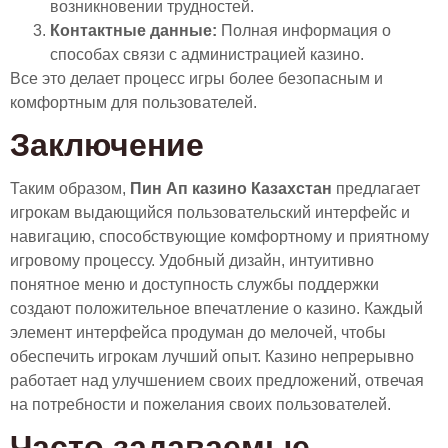
возникновении трудностей.
Контактные данные:
Полная информация о
способах связи с администрацией казино.
Все это делает процесс игры более безопасным и
комфортным для пользователей.
Заключение
Таким образом,
Пин Ап казино Казахстан
предлагает
игрокам выдающийся пользовательский интерфейс и
навигацию, способствующие комфортному и приятному
игровому процессу. Удобный дизайн, интуитивно
понятное меню и доступность службы поддержки
создают положительное впечатление о казино. Каждый
элемент интерфейса продуман до мелочей, чтобы
обеспечить игрокам лучший опыт. Казино непрерывно
работает над улучшением своих предложений, отвечая
на потребности и пожелания своих пользователей.
Часто задаваемые