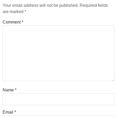
Your email address will not be published.
Required fields
are marked
*
Comment
*
Name
*
Email
*