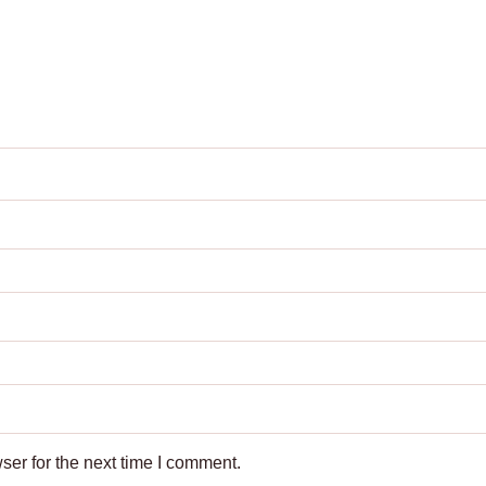
ser for the next time I comment.