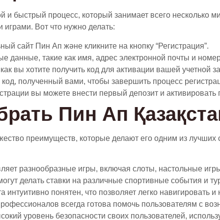
ой и быстрый процесс, который занимает всего несколько м
 играми. Вот что нужно делать:
ый сайт Пин Ап және кликните на кнопку “Регистрация”.
 данные, такие как имя, адрес электронной почты и номе
как вы хотите получить код для активации вашей учетной з
код, полученный вами, чтобы завершить процесс регистра
трации вы можете внести первый депозит и активировать 
брать Пин Ап Қазақста
ество преимуществ, которые делают его одним из лучших с
ляет разнообразные игры, включая слоты, настольные игры
огут делать ставки на различные спортивные события и ту
 интуитивно понятен, что позволяет легко навигировать и
рофессионалов всегда готова помочь пользователям с воз
сокий уровень безопасности своих пользователей, исполь