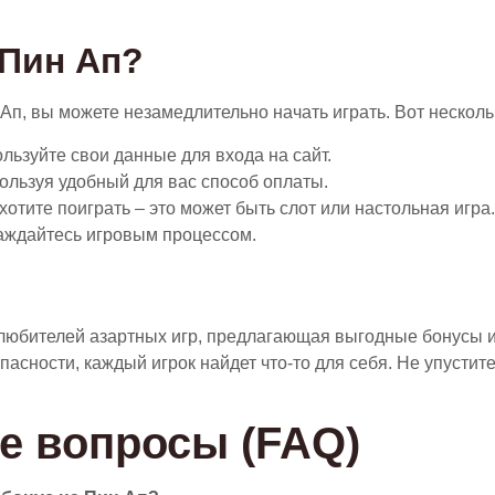
 Пин Ап?
п, вы можете незамедлительно начать играть. Вот нескольк
льзуйте свои данные для входа на сайт.
ользуя удобный для вас способ оплаты.
хотите поиграть – это может быть слот или настольная игра.
аждайтесь игровым процессом.
любителей азартных игр, предлагающая выгодные бонусы и
асности, каждый игрок найдет что-то для себя. Не упустит
е вопросы (FAQ)