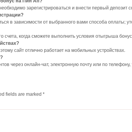
 бонус на Пин Ап?
необходимо зарегистрироваться и внести первый депозит со
истрации?
ься в зависимости от выбранного вами способа оплаты; ут
го счета, когда сможете выполнить условия отыгрыша бонус
ойствах?
этому сайт отлично работает на мобильных устройствах.
в?
тов через онлайн-чат, электронную почту или по телефону,
ed fields are marked
*