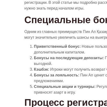
регистрации. В этой статье мы подробно расс
нужно знать перед началом игры.
Специальные бо
Одним из главных преимуществ Пин Ап Қазақ
могут значительно увеличить шансы на выигры
Приветственный бонус:
Новые пользов
дополнительным капиталом.
Бонусы на последующие депозиты:
П
выгодной.
Кэшбэк:
Игроки могут получить возврат 
Бонусы за лояльность:
Пин Ап ценит 
предложениями.
Специальные акции и турниры:
Регул
привносят азарт в игру.
Процесс регистр