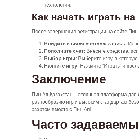
технологии.
Как начать играть на
После завершения регистрации на сайте Пин А
Войдите в свою учетную запись:
Испо
Пополните счет:
Внесите средства, исп
Выбор игры:
Выберите игру, в которую 
Начните игру:
Нажмите “Играть” и насл
Заключение
Пин Ап Қазақстан – отличная платформа для 
разнообразию игр и высоким стандартам безоп
азартом вместе с Пин Ап!
Часто задаваемы