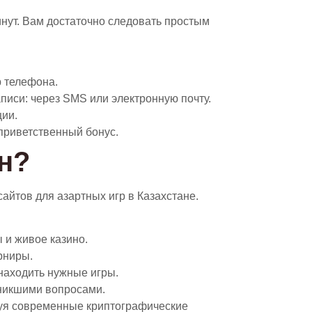
инут. Вам достаточно следовать простым
р телефона.
аписи: через SMS или электронную почту.
ции.
приветственный бонус.
н?
айтов для азартных игр в Казахстане.
 и живое казино.
рниры.
 находить нужные игры.
никшими вопросами.
зуя современные криптографические