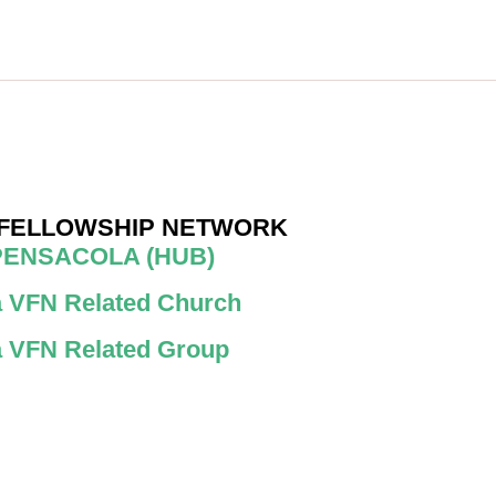
 FELLOWSHIP NETWORK
PENSACOLA (HUB)
 a VFN Related Church
 a VFN Related Group