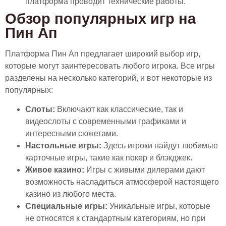
платформа проводит технические работы.
Обзор популярных игр на
Пин Ап
Платформа Пин Ап предлагает широкий выбор игр,
которые могут заинтересовать любого игрока. Все игры
разделены на несколько категорий, и вот некоторые из
популярных:
Слоты:
Включают как классические, так и
видеослоты с современными графиками и
интересными сюжетами.
Настольные игры:
Здесь игроки найдут любимые
карточные игры, такие как покер и блэкджек.
Живое казино:
Игры с живыми дилерами дают
возможность насладиться атмосферой настоящего
казино из любого места.
Специальные игры:
Уникальные игры, которые
не относятся к стандартным категориям, но при