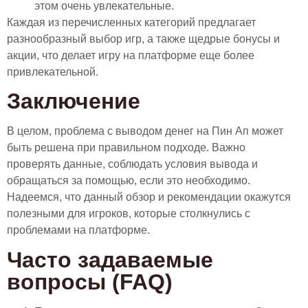
этом очень увлекательные.
Каждая из перечисленных категорий предлагает
разнообразный выбор игр, а также щедрые бонусы и
акции, что делает игру на платформе еще более
привлекательной.
Заключение
В целом, проблема с выводом денег на Пин Ап может
быть решена при правильном подходе. Важно
проверять данные, соблюдать условия вывода и
обращаться за помощью, если это необходимо.
Надеемся, что данный обзор и рекомендации окажутся
полезными для игроков, которые столкнулись с
проблемами на платформе.
Часто задаваемые
вопросы (FAQ)