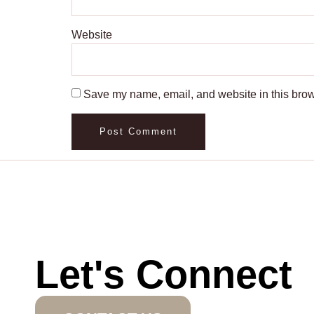
Website
Save my name, email, and website in this brow
Let's Connect