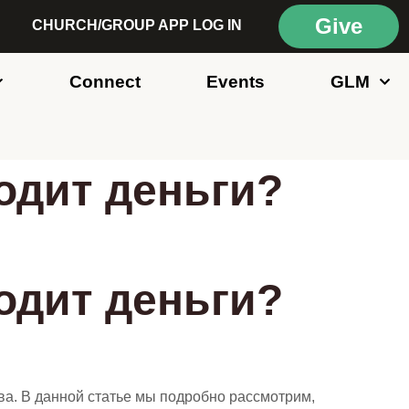
Give
CHURCH/GROUP APP LOG IN
Connect
Events
GLM
водит деньги?
водит деньги?
ва. В данной статье мы подробно рассмотрим,