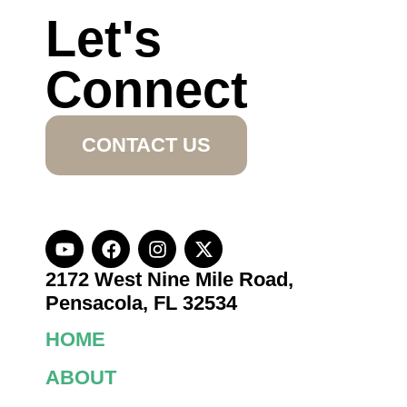
Let's
Connect
CONTACT US
2172 West Nine Mile Road,
Pensacola, FL 32534
HOME
ABOUT