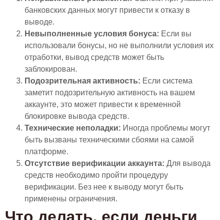
банковских данных могут привести к отказу в
выводе.
Невыполненные условия бонуса:
Если вы
использовали бонусы, но не выполнили условия их
отработки, вывод средств может быть
заблокирован.
Подозрительная активность:
Если система
заметит подозрительную активность на вашем
аккаунте, это может привести к временной
блокировке вывода средств.
Технические неполадки:
Иногда проблемы могут
быть вызваны техническими сбоями на самой
платформе.
Отсутствие верификации аккаунта:
Для вывода
средств необходимо пройти процедуру
верификации. Без нее к выводу могут быть
применены ограничения.
Что делать, если деньги