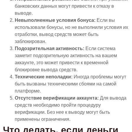
банковских данных могут привести к отказу в
выводе.
Невыполненные условия бонуса:
Если вы
использовали бонусы, но не выполнили условия их
отработки, вывод средств может быть
заблокирован.
Подозрительная активность:
Если система
заметит подозрительную активность на вашем
аккаунте, это может привести к временной
блокировке вывода средств.
Технические неполадки:
Иногда проблемы могут
быть вызваны техническими сбоями на самой
платформе.
Отсутствие верификации аккаунта:
Для вывода
средств необходимо пройти процедуру
верификации. Без нее к выводу могут быть
применены ограничения.
Что делать, если деньги