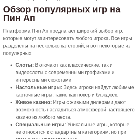
Обзор популярных игр на
Пин Ап
Платформа Пин Ап предлагает широкий выбор игр,
которые могут заинтересовать любого игрока. Все игры
разделены на несколько категорий, и вот некоторые из
популярных:
Слоты:
Включают как классические, так и
видеослоты с современными графиками и
интересными сюжетами.
Настольные игры:
Здесь игроки найдут любимые
карточные игры, такие как покер и блэкджек.
Живое казино:
Игры с живыми дилерами дают
возможность насладиться атмосферой настоящего
казино из любого места.
Специальные игры:
Уникальные игры, которые
не относятся к стандартным категориям, но при