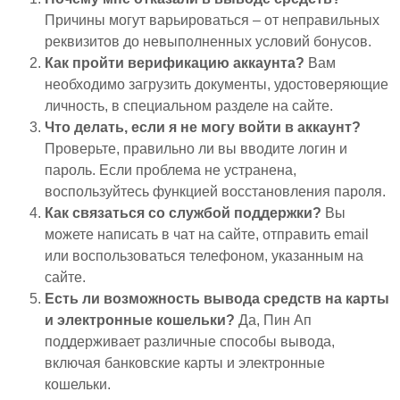
Причины могут варьироваться – от неправильных
реквизитов до невыполненных условий бонусов.
Как пройти верификацию аккаунта?
Вам
необходимо загрузить документы, удостоверяющие
личность, в специальном разделе на сайте.
Что делать, если я не могу войти в аккаунт?
Проверьте, правильно ли вы вводите логин и
пароль. Если проблема не устранена,
воспользуйтесь функцией восстановления пароля.
Как связаться со службой поддержки?
Вы
можете написать в чат на сайте, отправить email
или воспользоваться телефоном, указанным на
сайте.
Есть ли возможность вывода средств на карты
и электронные кошельки?
Да, Пин Ап
поддерживает различные способы вывода,
включая банковские карты и электронные
кошельки.