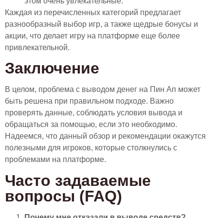
этом очень увлекательные.
Каждая из перечисленных категорий предлагает
разнообразный выбор игр, а также щедрые бонусы и
акции, что делает игру на платформе еще более
привлекательной.
Заключение
В целом, проблема с выводом денег на Пин Ап может
быть решена при правильном подходе. Важно
проверять данные, соблюдать условия вывода и
обращаться за помощью, если это необходимо.
Надеемся, что данный обзор и рекомендации окажутся
полезными для игроков, которые столкнулись с
проблемами на платформе.
Часто задаваемые
вопросы (FAQ)
Почему мне отказали в выводе средств?