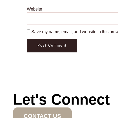
Website
Save my name, email, and website in this brow
Let's Connect
CONTACT US