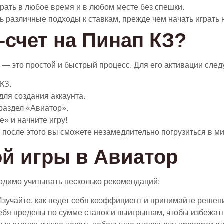
рать в любое время и в любом месте без спешки.
 различные подходы к ставкам, прежде чем начать играть 
-счет на Пинап КЗ?
— это простой и быстрый процесс. Для его активации сле
КЗ.
для создания аккаунта.
раздел «Авиатор».
» и начните игру!
и после этого вы сможете незамедлительно погрузиться в м
й игры в Авиатор
ходимо учитывать несколько рекомендаций:
зучайте, как ведет себя коэффициент и принимайте решени
ебя пределы по сумме ставок и выигрышам, чтобы избежать