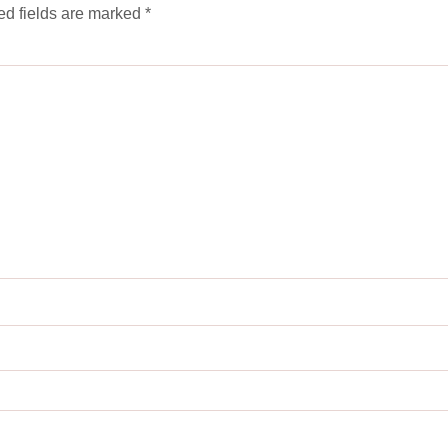
ed fields are marked
*