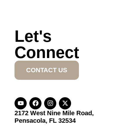
Let's
Connect
CONTACT US
2172 West Nine Mile Road,
Pensacola, FL 32534