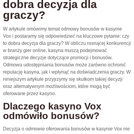
dobra decyzja dla
graczy?
W artykule omówimy temat odmowy bonusów w kasynie
Vox i postaramy się odpowiedzieć na kluczowe pytanie: czy
to dobra decyzja dla graczy? W obliczu rosnącej konkurencji
w branży gier online, kasyna muszą podejmować
strategiczne decyzje dotyczące promocji i bonusów.
Odmowa udostępniania bonusów może zarówno ochronić
reputację kasyna, jak i wpłynąć na doświadczenia graczy. W
niniejszym artykule przyjrzymy się skutkom takiej decyzji
oraz alternatywnym możliwościom, które mogą być
oferowane przez kasyno.
Dlaczego kasyno Vox
odmówiło bonusów?
Decyzja o odmowie oferowania bonusów w kasynie Vox nie