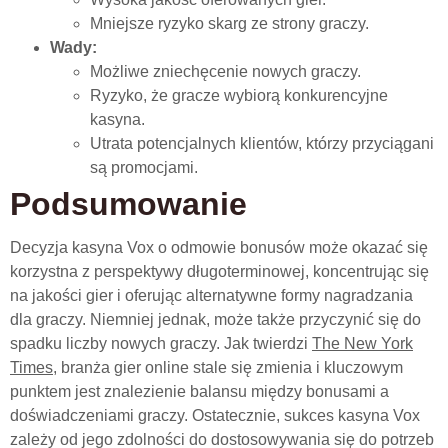
Mniejsze ryzyko skarg ze strony graczy.
Wady:
Możliwe zniechęcenie nowych graczy.
Ryzyko, że gracze wybiorą konkurencyjne
kasyna.
Utrata potencjalnych klientów, którzy przyciągani
są promocjami.
Podsumowanie
Decyzja kasyna Vox o odmowie bonusów może okazać się
korzystna z perspektywy długoterminowej, koncentrując się
na jakości gier i oferując alternatywne formy nagradzania
dla graczy. Niemniej jednak, może także przyczynić się do
spadku liczby nowych graczy. Jak twierdzi
The New York
Times
, branża gier online stale się zmienia i kluczowym
punktem jest znalezienie balansu między bonusami a
doświadczeniami graczy. Ostatecznie, sukces kasyna Vox
zależy od jego zdolności do dostosowywania się do potrzeb