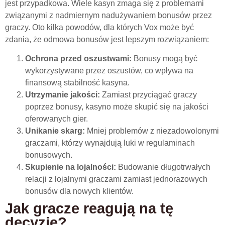
jest przypadkowa. Wiele kasyn zmaga się z problemami
związanymi z nadmiernym nadużywaniem bonusów przez
graczy. Oto kilka powodów, dla których Vox może być
zdania, że odmowa bonusów jest lepszym rozwiązaniem:
Ochrona przed oszustwami:
Bonusy mogą być
wykorzystywane przez oszustów, co wpływa na
finansową stabilność kasyna.
Utrzymanie jakości:
Zamiast przyciągać graczy
poprzez bonusy, kasyno może skupić się na jakości
oferowanych gier.
Unikanie skarg:
Mniej problemów z niezadowolonymi
graczami, którzy wynajdują luki w regulaminach
bonusowych.
Skupienie na lojalności:
Budowanie długotrwałych
relacji z lojalnymi graczami zamiast jednorazowych
bonusów dla nowych klientów.
Jak gracze reagują na tę
decyzję?