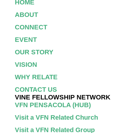
HOME
ABOUT
CONNECT
EVENT
OUR STORY
VISION
WHY RELATE
CONTACT US
VINE FELLOWSHIP NETWORK
VFN PENSACOLA (HUB)
Visit a VFN Related Church
Visit a VFN Related Group