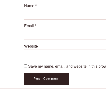
Name
*
Email
*
Website
Save my name, email, and website in this brow