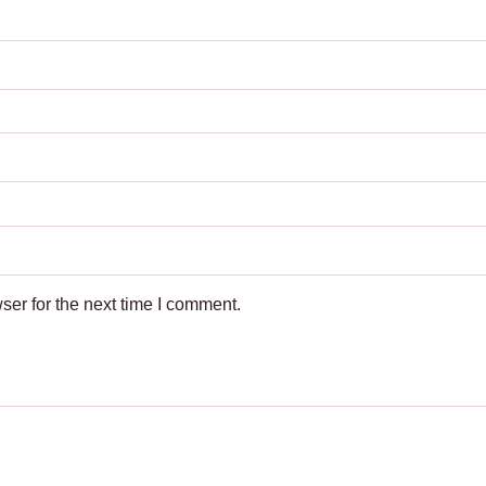
ser for the next time I comment.