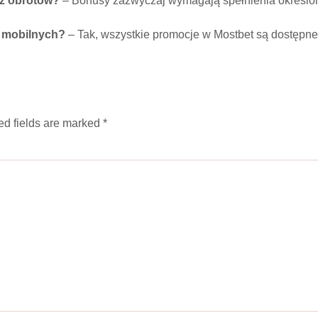
z obrotów?
– Bonusy zazwyczaj wymagają spełnienia określo
ń mobilnych?
– Tak, wszystkie promocje w Mostbet są dostępne
ed fields are marked
*