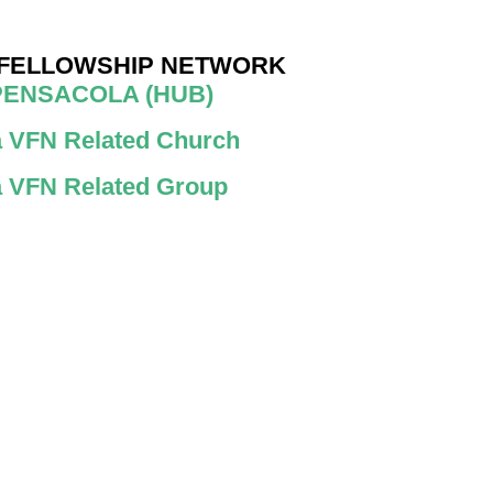
 FELLOWSHIP NETWORK
PENSACOLA (HUB)
 a VFN Related Church
 a VFN Related Group