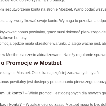
czowe kroki do skorzystania z promocji:
m jest utworzenie konta na stronie Mostbet. Warto podać wszy
 jest, aby zweryfikować swoje konto. Wymaga to przesłania od
ktywować bonus powitalny, gracz musi dokonać pierwszego de
odatkowe bonusy.
mocja będzie miała określone warunki. Dlatego ważne jest, aby
 w Mostbet są często aktualizowane. Należy regularnie sprawdz
a o Promocje w Mostbet
w kasynie Mostbet. Oto kilka najczęściej zadawanych pytań:
onus powitalny jest dostępny po dokonaniu pierwszego depozyt
mam już konto?
– Wiele promocji jest dostępnych dla nowych gra
kacji konta?
– W zależności od zasad Mostbet mogą to być do