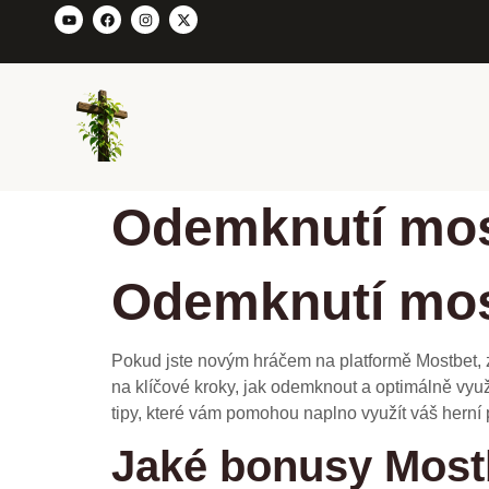
Odemknutí mos
Odemknutí mos
Pokud jste novým hráčem na platformě Mostbet, zd
na klíčové kroky, jak odemknout a optimálně vyu
tipy, které vám pomohou naplno využít váš herní 
Jaké bonusy Mostb