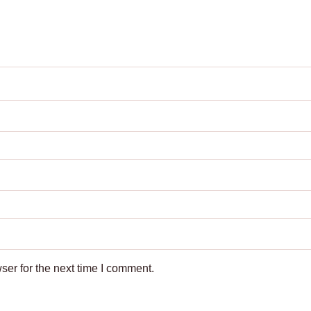
ser for the next time I comment.