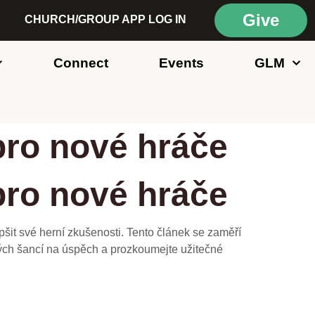
Give
CHURCH/GROUP APP LOG IN
Connect
Events
GLM
pro nové hráče
pro nové hráče
šit své herní zkušenosti. Tento článek se zaměří
vých šancí na úspěch a prozkoumejte užitečné