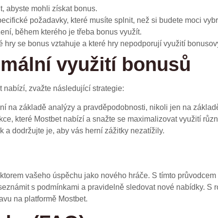
it, abyste mohli získat bonus.
ifické požadavky, které musíte splnit, než si budete moci vybr
í, během kterého je třeba bonus využít.
eré hry se bonus vztahuje a které hry nepodporují využití bonuso
imální využití bonusů
nabízí, zvažte následující strategie:
ní na základě analýzy a pravděpodobnosti, nikoli jen na základě
kce, které Mostbet nabízí a snažte se maximalizovat využití růz
 a dodržujte je, aby vás herní zážitky nezatížily.
aktorem vašeho úspěchu jako nového hráče. S tímto průvodcem m
eznámit s podmínkami a pravidelně sledovat nové nabídky. S r
avu na platformě Mostbet.