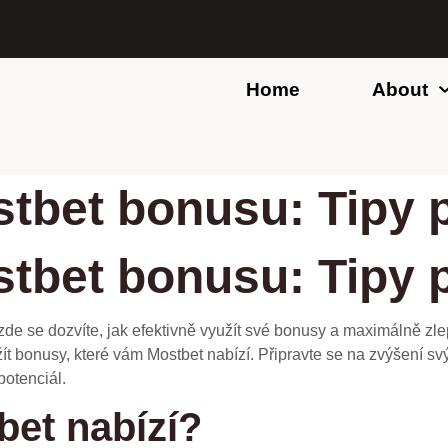
Home
About
tbet bonusu: Tipy 
tbet bonusu: Tipy 
e se dozvíte, jak efektivně využít své bonusy a maximálně zlep
žít bonusy, které vám Mostbet nabízí. Připravte se na zvýšení s
potenciál.
et nabízí?