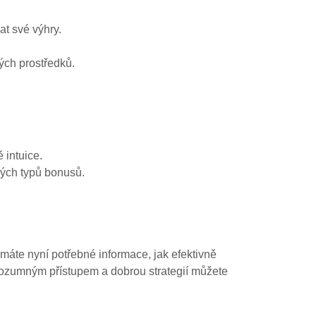
at své výhry.
vých prostředků.
 intuice.
ných typů bonusů.
áte nyní potřebné informace, jak efektivně
ozumným přístupem a dobrou strategií můžete