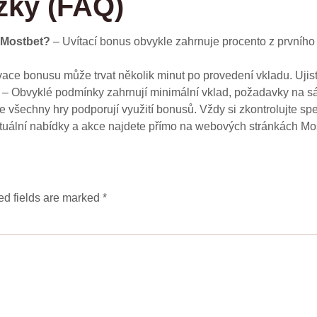
zky (FAQ)
a Mostbet?
– Uvítací bonus obvykle zahrnuje procento z prvního 
vace bonusu může trvat několik minut po provedení vkladu. Ujist
– Obvyklé podmínky zahrnují minimální vklad, požadavky na sá
 všechny hry podporují využití bonusů. Vždy si zkontrolujte sp
tuální nabídky a akce najdete přímo na webových stránkách Mos
ed fields are marked
*