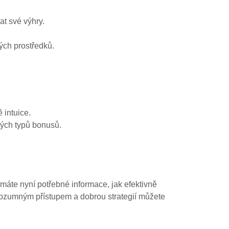
at své výhry.
vých prostředků.
 intuice.
ných typů bonusů.
áte nyní potřebné informace, jak efektivně
ozumným přístupem a dobrou strategií můžete