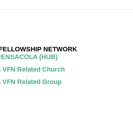
 FELLOWSHIP NETWORK
PENSACOLA (HUB)
 a VFN Related Church
 a VFN Related Group