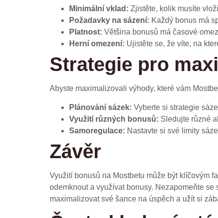
Minimální vklad:
Zjistěte, kolik musíte vlož
Požadavky na sázení:
Každý bonus má spec
Platnost:
Většina bonusů má časové omezen
Herní omezení:
Ujistěte se, že víte, na kt
Strategie pro max
Abyste maximalizovali výhody, které vám Mostbet 
Plánování sázek:
Vyberte si strategie sáze
Využití různých bonusů:
Sledujte různé a
Samoregulace:
Nastavte si své limity sázek
Závěr
Využití bonusů na Mostbetu může být klíčovým f
odemknout a využívat bonusy. Nezapomeňte se s
maximalizovat své šance na úspěch a užít si záb