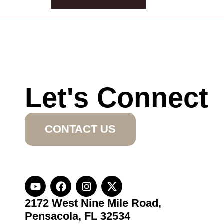
Let's Connect
CONTACT US
2172 West Nine Mile Road,
Pensacola, FL 32534