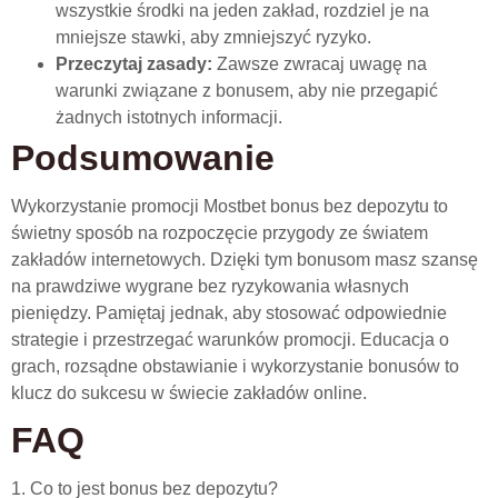
wszystkie środki na jeden zakład, rozdziel je na
mniejsze stawki, aby zmniejszyć ryzyko.
Przeczytaj zasady:
Zawsze zwracaj uwagę na
warunki związane z bonusem, aby nie przegapić
żadnych istotnych informacji.
Podsumowanie
Wykorzystanie promocji Mostbet bonus bez depozytu to
świetny sposób na rozpoczęcie przygody ze światem
zakładów internetowych. Dzięki tym bonusom masz szansę
na prawdziwe wygrane bez ryzykowania własnych
pieniędzy. Pamiętaj jednak, aby stosować odpowiednie
strategie i przestrzegać warunków promocji. Educacja o
grach, rozsądne obstawianie i wykorzystanie bonusów to
klucz do sukcesu w świecie zakładów online.
FAQ
1. Co to jest bonus bez depozytu?