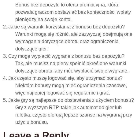
Bonus bez depozytu to oferta promocyjna, która
pozwala graczom obstawiać bez konieczności wpłaty
pieniędzy na swoje konto.
2. Jakie są warunki korzystania z bonusu bez depozytu?
Warunki mogą się różnić, ale zazwyczaj obejmują one
wymagania dotyczące obrotu oraz ograniczenia
dotyczące gier.
3. Czy mogę wypłacić wygrane z bonusu bez depozytu?
Tak, ale musisz najpierw spełnić określone warunki
dotyczące obrotu, aby móc wypłacić swoje wygrane.
4. Jak często muszę logować się, aby utrzymać bonus?
Niektóre bonusy mogą mieć ograniczenia czasowe,
więc najlepiej logować się regularnie i grać.
5. Jakie gry są najlepsze do obstawiania z użyciem bonusu?
Gry z wyższym RTP, takie jak automat do gier lub
ruletka, często oferują lepsze szanse na wygraną przy
użyciu bonusu.
Leave a Reply